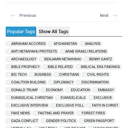
Previous
Next
Popular Tags
Show All Tags
ABRAHAM ACCORDS
AFGHANISTAN
ANALYSIS
ANTI NETANYAHU PROTESTS
ARAB ISRAELI RELATIONS
ARCHAEOLOGY
BENJAMIN NETANYAHU
BENNY GANTZ
BIBLE PROPHECY
BIBLE RELATED
BIBLICAL ERA FINDINGS
BIG TECH
BUSINESS
CHRISTIANS
CIVIL RIGHTS
COALITION BUILDING
DIPLOMACY
DISCRIMINATION
DONALD TRUMP
ECONOMY
EDUCATION
EMBASSY
EVANGELICAL CHRISTIAN
EVANGELICALS
EXCLUSIVE
EXCLUSIVE INTERVIEW
EXCLUSIVE POLL
FAITH IN CHRIST
FAKE NEWS
FASTING AND PRAYER
FOREST FIRES
GAZA CONFLICT
GENDER POLITICS
GREEN PASSPORT