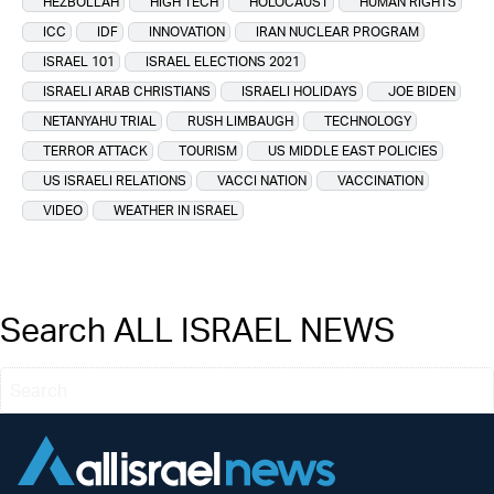
HEZBOLLAH
HIGH TECH
HOLOCAUST
HUMAN RIGHTS
ICC
IDF
INNOVATION
IRAN NUCLEAR PROGRAM
ISRAEL 101
ISRAEL ELECTIONS 2021
ISRAELI ARAB CHRISTIANS
ISRAELI HOLIDAYS
JOE BIDEN
NETANYAHU TRIAL
RUSH LIMBAUGH
TECHNOLOGY
TERROR ATTACK
TOURISM
US MIDDLE EAST POLICIES
US ISRAELI RELATIONS
VACCI NATION
VACCINATION
VIDEO
WEATHER IN ISRAEL
Search ALL ISRAEL NEWS