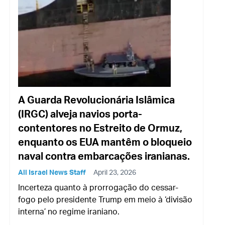
A Guarda Revolucionária Islâmica
(IRGC) alveja navios porta-
contentores no Estreito de Ormuz,
enquanto os EUA mantêm o bloqueio
naval contra embarcações iranianas.
All Israel News Staff
April 23, 2026
Incerteza quanto à prorrogação do cessar-
fogo pelo presidente Trump em meio à ‘divisão
interna’ no regime iraniano.