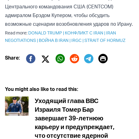
Центрального командования США (CENTCOM)
адмиралом Брэдом Купером, чтобы обсудить
возможные сценарии возобновления ударов по Ирану.
Read more:
DONALD TRUMP
|
КОНФЛИКТ С IRAN
|
IRAN
NEGOTIATIONS
|
ВОЙНА В IRAN
|
IRGC
|
STRAIT OF HORMUZ
Print
Share:
Twitter (X)
Facebook
Whatsapp
Reddit
Telegram
You might also like to read this:
Уходящий глава ВВС
Израиля Томер Бар
завершает 39-летнюю
карьеру и предупреждает,
что отсутствие ядерной