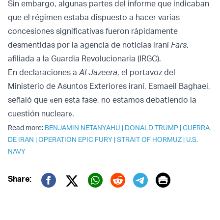
Sin embargo, algunas partes del informe que indicaban
que el régimen estaba dispuesto a hacer varias
concesiones significativas fueron rápidamente
desmentidas por la agencia de noticias iraní
Fars
,
afiliada a la Guardia Revolucionaria (IRGC).
En declaraciones a
Al Jazeera
, el portavoz del
Ministerio de Asuntos Exteriores iraní, Esmaeil Baghaei,
señaló que «en esta fase, no estamos debatiendo la
cuestión nuclear».
Read more:
BENJAMIN NETANYAHU
|
DONALD TRUMP
|
GUERRA
DE IRAN
|
OPERATION EPIC FURY
|
STRAIT OF HORMUZ
|
U.S.
NAVY
Print
Share:
Twitter (X)
Facebook
Whatsapp
Reddit
Telegram