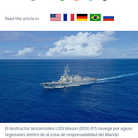
Twitter (X)
Facebook
Whatsapp
Reddit
Telegram
Read this article in:
El destructor lanzamisiles USS Mason (DDG 87) navega por aguas
regionales dentro de la zona de responsabilidad del Mando