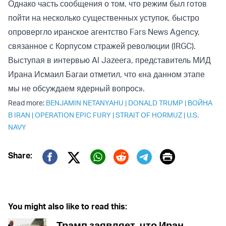
Однако часть сообщения о том, что режим был готов
пойти на несколько существенных уступок, быстро
опровергло иранское агентство Fars News Agency,
связанное с Корпусом стражей революции (IRGC).
Выступая в интервью Al Jazeera, представитель МИД
Ирана Исмаил Багаи отметил, что «на данном этапе
мы не обсуждаем ядерный вопрос».
Read more:
BENJAMIN NETANYAHU
|
DONALD TRUMP
|
ВОЙНА
В IRAN
|
OPERATION EPIC FURY
|
STRAIT OF HORMUZ
|
U.S.
NAVY
Print
Share:
Twitter (X)
Facebook
Whatsapp
Reddit
Telegram
You might also like to read this:
Трамп заявляет, что Иран