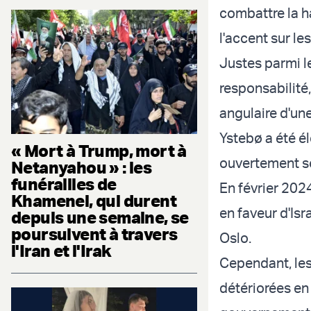
combattre la h
l'accent sur les
Justes parmi le
responsabilité,
angulaire d'une
Ystebø a été él
« Mort à Trump, mort à
ouvertement so
Netanyahou » : les
funérailles de
En février 202
Khamenei, qui durent
en faveur d'Isr
depuis une semaine, se
poursuivent à travers
Oslo.
l'Iran et l'Irak
Cependant, les
détériorées en