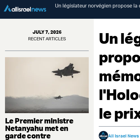
Un législateur norvégien propose la
Un lé
JULY 7, 2026
RECENT ARTICLES
propo
mémor
l'Hol
le pri
Le Premier ministre
Netanyahu met en
garde contre
All Israel News