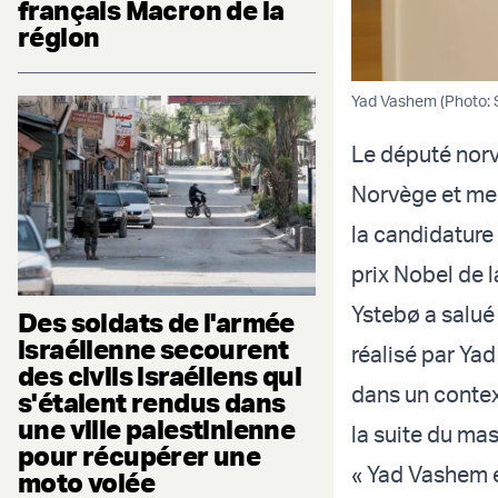
français Macron de la
région
Yad Vashem (Photo: 
Le député norv
Norvège et mem
la candidature
prix Nobel de l
Ystebø a salué
Des soldats de l'armée
israélienne secourent
réalisé par Ya
des civils israéliens qui
dans un contex
s'étaient rendus dans
une ville palestinienne
la suite du ma
pour récupérer une
« Yad Vashem e
moto volée