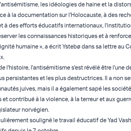
 l'antisémitisme, les idéologies de haine et la distor
âce à la documentation sur l'Holocauste, à des rec
 à des efforts éducatifs internationaux, l'instituti
éserver les connaissances historiques et à renforce
ignité humaine », a écrit Ystebø dans sa lettre au 
x.
de l'histoire, l'antisémitisme s'est révélé être l'une
us persistantes et les plus destructrices. Il a non 
autés juives, mais il a également sapé les sociét
t contribué à la violence, à la terreur et aux guerre
gislateur norvégien.
culièrement souligné le travail éducatif de Yad Va
ifs depuis le 7 octobre.