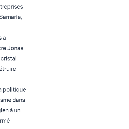
treprises
-Samarie,
s a
tre Jonas
cristal
truire
a politique
tisme dans
ien à un
ormé