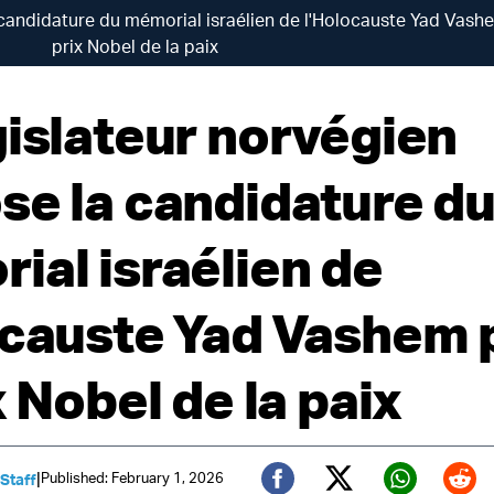
 candidature du mémorial israélien de l'Holocauste Yad Vash
prix Nobel de la paix
gislateur norvégien
se la candidature d
ial israélien de
ocauste Yad Vashem 
x Nobel de la paix
|
Published: February 1, 2026
 Staff