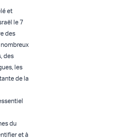
lé et
raël le 7
ve des
e nombreux
s, des
ues, les
tante de la
essentiel
nes du
tifier et à