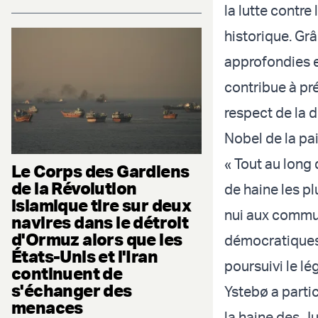
la lutte contre
historique. Gr
approfondies et
contribue à pr
respect de la d
Nobel de la pai
« Tout au long 
Le Corps des Gardiens
de la Révolution
de haine les pl
islamique tire sur deux
nui aux commun
navires dans le détroit
d'Ormuz alors que les
démocratiques e
États-Unis et l'Iran
poursuivi le lé
continuent de
s'échanger des
Ystebø a parti
menaces
la haine des Ju