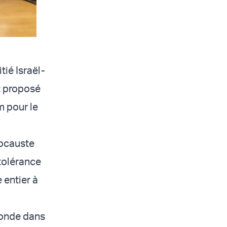
tié Israël-
t proposé
m pour le
locauste
ntolérance
 entier à
monde dans