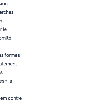
sion
herches
on
r le
Comité
 des formes
seulement
és
s », a
shem contre