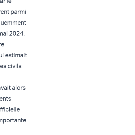
ar le
vent parmi
fréquemment
 mai 2024,
re
ui estimait
s civils
vait alors
vents
ficielle
importante