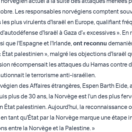
orvégien actuel à la suite des attaques menées p
tobre. Les responsables norvégiens comptent sou
 les plus virulents d'Israël en Europe, qualifiant 
 d'autodéfense d'Israël à Gaza d'« excessives ». En
si que l'Espagne et l'Irlande,
ont reconnu
de
maniè
« État palestinien », malgré les objections d'Israël q
sion récompensait les attaques du Hamas contre de
autionnait le terrorisme anti-israélien.
végien des Affaires étrangères, Espen Barth Eide, a
uis plus de 30 ans, la Norvège est l'un des plus fer
 État palestinien. Aujourd'hui, la reconnaissance of
e en tant qu'État par la Norvège marque une étape 
ons entre la Norvège et la Palestine. »