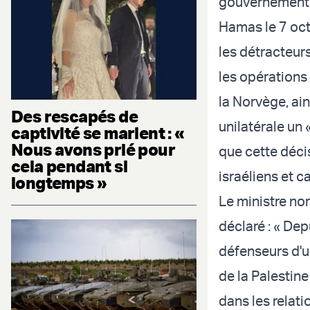
gouvernement n
Hamas le 7 oc
les détracteurs
les opérations
la Norvège, ain
Des rescapés de
unilatérale un 
captivité se marient : «
Nous avons prié pour
que cette déci
cela pendant si
israéliens et c
longtemps »
Le ministre nor
déclaré : « Dep
défenseurs d'un
de la Palestin
dans les relati