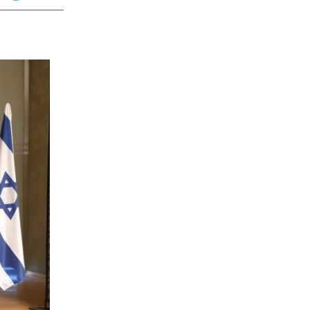
app
dit
Telegram