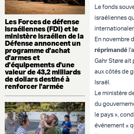
Le fonds souve
israéliennes q
Les Forces de défense
israéliennes (FDI) et le
internationale
ministère israélien de la
En novembre der
Défense annoncent un
programme d'achat
réprimandé
l'
d'armes et
Gahr Støre ait
d'équipements d'une
valeur de 43,2 milliards
aux côtés de g
de dollars destiné à
Israël.
renforcer l'armée
Le ministère d
du gouvernemen
le pays », con
événement « qu