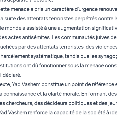
 cette menace a pris un caractère d'urgence renouve
a suite des attentats terroristes perpétrés contre Is
le monde a assisté à une augmentation significati
 des actes antisémites. Les communautés juives d
uchées par des attentats terroristes, des violence
harcèlement systématique, tandis que les synagog
institutions ont dû fonctionner sous la menace cons
il déclaré.
exte, Yad Vashem constitue un point de référence 
 la connaissance et la clarté morale. En formant des
es chercheurs, des décideurs politiques et des jeu
ad Vashem renforce la capacité de la société à iden