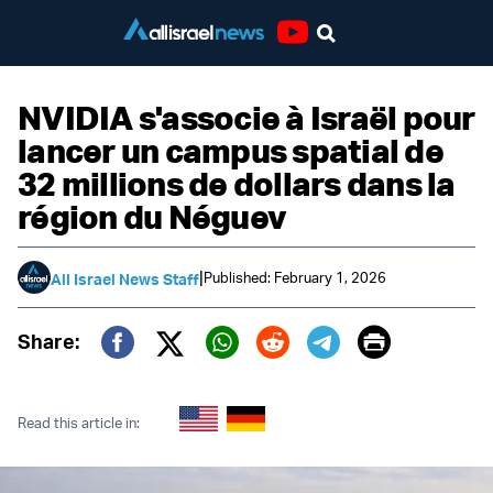
Youtube
NVIDIA s'associe à Israël pour
lancer un campus spatial de
32 millions de dollars dans la
région du Néguev
|
Published: February 1, 2026
All Israel News Staff
Print
Share:
Twitter (X)
Facebook
Whatsapp
Reddit
Telegram
Read this article in: