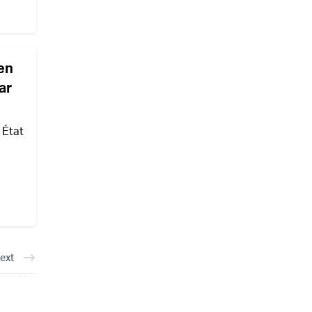
en
ar
 État
ext