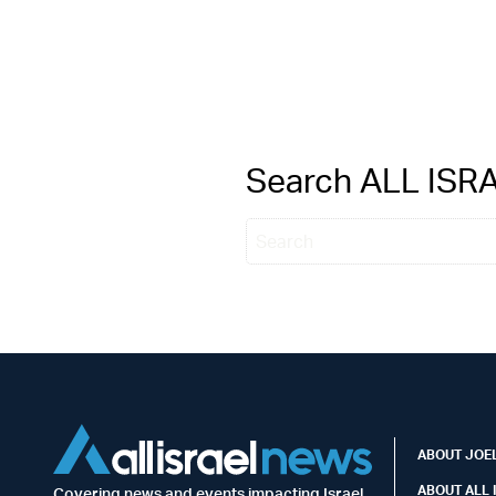
Search ALL IS
ABOUT JOEL
ABOUT ALL 
Covering news and events impacting Israel