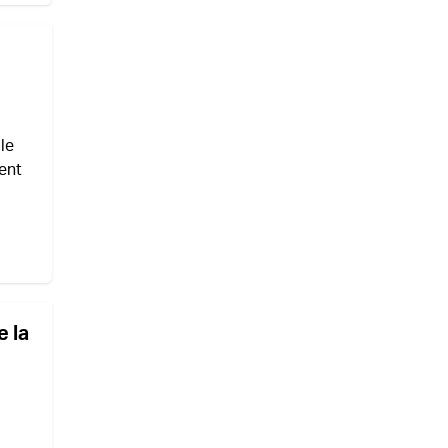
le
ient
e la