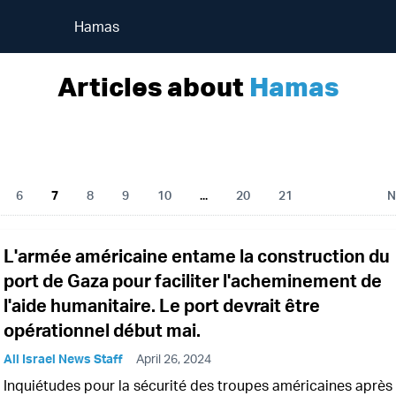
Hamas
Articles about
Hamas
6
7
8
9
10
...
20
21
N
L'armée américaine entame la construction du
port de Gaza pour faciliter l'acheminement de
l'aide humanitaire. Le port devrait être
opérationnel début mai.
All Israel News Staff
April 26, 2024
Inquiétudes pour la sécurité des troupes américaines après