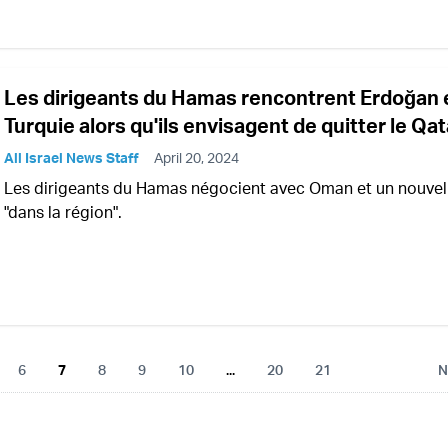
Les dirigeants du Hamas rencontrent Erdoğan 
Turquie alors qu'ils envisagent de quitter le Qat
All Israel News Staff
April 20, 2024
Les dirigeants du Hamas négocient avec Oman et un nouvel
"dans la région".
6
7
8
9
10
...
20
21
N