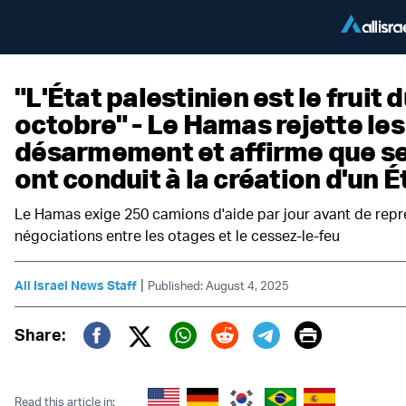
"L'État palestinien est le fruit d
octobre" - Le Hamas rejette les
désarmement et affirme que s
ont conduit à la création d'un É
Le Hamas exige 250 camions d'aide par jour avant de repr
négociations entre les otages et le cessez-le-feu
|
All Israel News Staff
Published: August 4, 2025
Print
Share:
Twitter (X)
Facebook
Whatsapp
Reddit
Telegram
Read this article in: