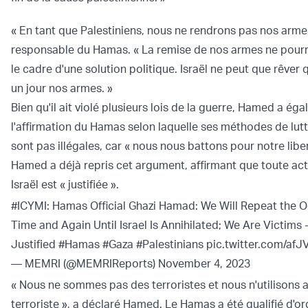
« En tant que Palestiniens, nous ne rendrons pas nos armes
responsable du Hamas. « La remise de nos armes ne pourr
le cadre d'une solution politique. Israël ne peut que rêver 
un jour nos armes. »
Bien qu'il ait violé plusieurs lois de la guerre, Hamed a ég
l'affirmation du Hamas selon laquelle ses méthodes de lutt
sont pas illégales, car « nous nous battons pour notre liber
Hamed a déjà repris cet argument, affirmant que toute ac
Israël est « justifiée ».
#ICYMI
: Hamas Official Ghazi Hamad: We Will Repeat the 
Time and Again Until Israel Is Annihilated; We Are Victims 
Justified
#Hamas
#Gaza
#Palestinians
pic.twitter.com/afJ
— MEMRI (@MEMRIReports)
November 4, 2023
« Nous ne sommes pas des terroristes et nous n'utilison
terroriste », a déclaré Hamed. Le Hamas a été qualifié d'or