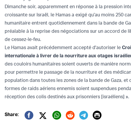
Dimanche soir, apparemment en réponse à la pression int
croissante sur Israël, le Hamas a exigé qu'au moins 250 c
humanitaire entrent quotidiennement dans la bande de G
préalable à la reprise des négociations sur un accord de l
de cessez-le-feu.
Le Hamas avait précédemment accepté d'autoriser le
Cro
internationale à livrer de la nourriture aux otages israéli
des couloirs humanitaires soient ouverts de manière nor
pour permettre le passage de la nourriture et des médica
population dans toutes les zones de la bande de Gaza, et 
formes de raids aériens ennemis soient suspendues penda
réception des colis destinés aux prisonniers [israéliens] ».
Print
Share:
Twitter (X)
Facebook
Whatsapp
Reddit
Telegram