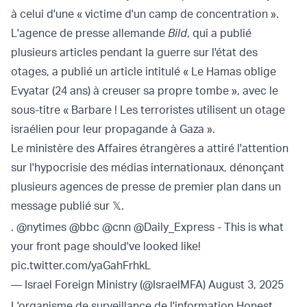
à celui d'une « victime d'un camp de concentration ».
L'agence de presse allemande
Bild
, qui a publié
plusieurs articles pendant la guerre sur l'état des
otages, a publié un article intitulé « Le Hamas oblige
Evyatar (24 ans) à creuser sa propre tombe », avec le
sous-titre « Barbare ! Les terroristes utilisent un otage
israélien pour leur propagande à Gaza ».
Le ministère des Affaires étrangères a attiré l'attention
sur l'hypocrisie des médias internationaux, dénonçant
plusieurs agences de presse de premier plan dans un
message publié sur 𝕏.
.
@nytimes
@bbc
@cnn
@Daily_Express
- This is what
your front page should've looked like!
pic.twitter.com/yaGahFrhkL
— Israel Foreign Ministry (@IsraelMFA)
August 3, 2025
L'organisme de surveillance de l'information Honest