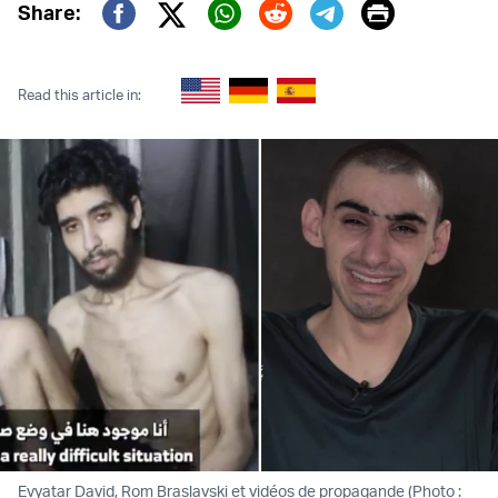
Print
Share:
Twitter (X)
Facebook
Whatsapp
Reddit
Telegram
Read this article in:
Evyatar David, Rom Braslavski et vidéos de propagande (Photo :