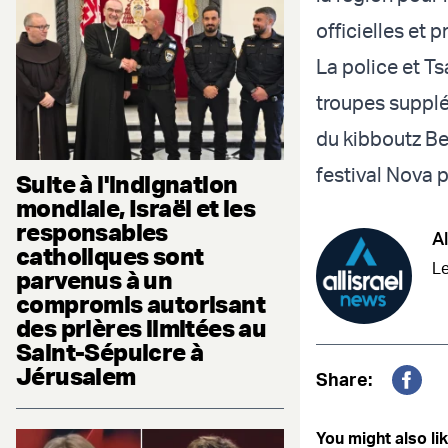
officielles et p
La police et 
troupes supplé
du kibboutz Be'
festival Nova p
Suite à l'indignation
mondiale, Israël et les
responsables
Al
catholiques sont
Le
parvenus à un
compromis autorisant
des prières limitées au
Saint-Sépulcre à
Jérusalem
Share:
Fac
You might also lik