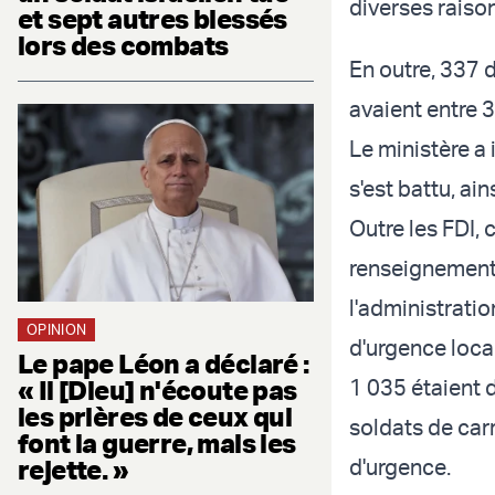
diverses raison
et sept autres blessés
lors des combats
En outre, 337 
avaient entre 3
Le ministère a 
s'est battu, ain
Outre les FDI, 
renseignement i
l'administrati
OPINION
d'urgence loca
Le pape Léon a déclaré :
« Il [Dieu] n'écoute pas
1 035 étaient 
les prières de ceux qui
soldats de car
font la guerre, mais les
rejette. »
d'urgence.