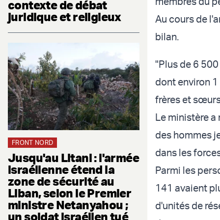
membres du per
contexte de débat
juridique et religieux
Au cours de l'
bilan.
"Plus de 6 500 
dont environ 1
frères et sœur
Le ministère a
des hommes jeu
FRONT NORD
dans les force
Jusqu'au Litani : l'armée
israélienne étend la
Parmi les pers
zone de sécurité au
141 avaient pl
Liban, selon le Premier
ministre Netanyahou ;
d'unités de rés
un soldat israélien tué