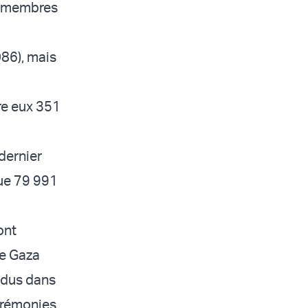
es membres
86), mais
ère eux 351
 dernier
que 79 991
ont
de Gaza
endus dans
cérémonies