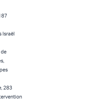
 187
s Israël
e de
s,
ipes
e, 283
tervention