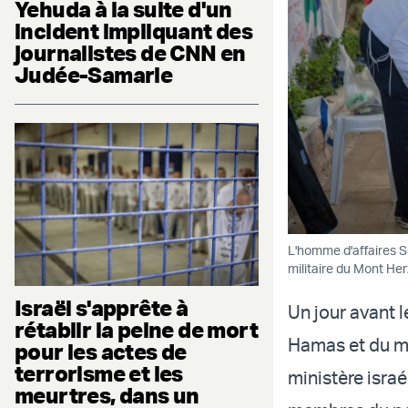
Yehuda à la suite d'un
incident impliquant des
journalistes de CNN en
Judée-Samarie
L'homme d'affaires S
militaire du Mont He
Israël s'apprête à
Un jour avant l
rétablir la peine de mort
Hamas et du mas
pour les actes de
terrorisme et les
ministère isra
meurtres, dans un