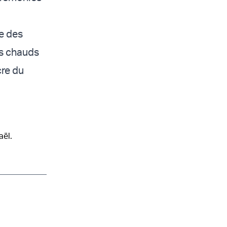
e des
ts chauds
cre du
aël.