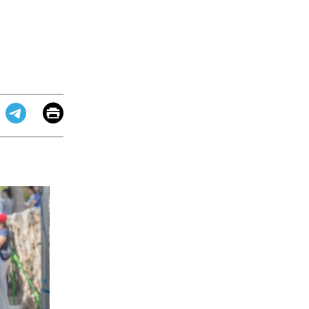
Email
Print
app
dit
Telegram