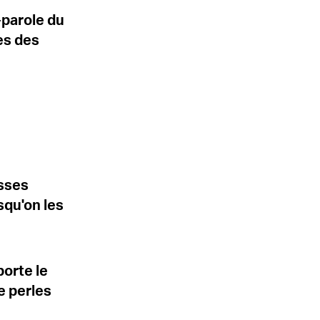
e-parole du
es des
usses
squ'on les
orte le
e perles