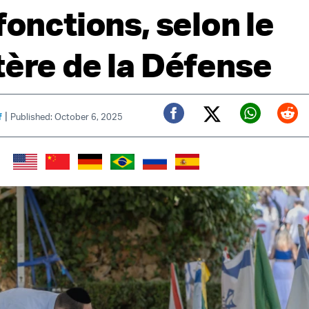
fonctions, selon le
tère de la Défense
|
f
Published: October 6, 2025
Twitter (X)
Facebook
Whats
Red