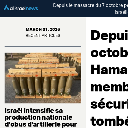
Depuis le massacre du 7 octobre pe
israél
Depui
MARCH 31, 2026
RECENT ARTICLES
octob
Hamas
membr
sécuri
Israël intensifie sa
tombé
production nationale
d'obus d'artillerie pour