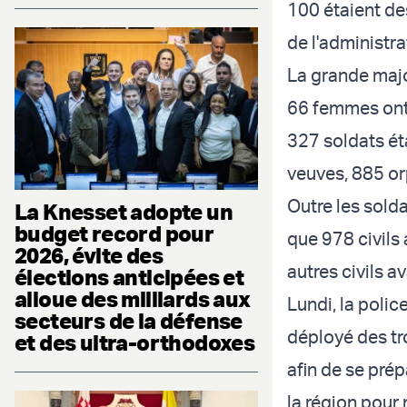
100 étaient de
de l'administra
La grande majo
66 femmes ont 
327 soldats éta
veuves, 885 or
Outre les solda
La Knesset adopte un
budget record pour
que 978 civils
2026, évite des
autres civils 
élections anticipées et
alloue des milliards aux
Lundi, la poli
secteurs de la défense
déployé des tr
et des ultra-orthodoxes
afin de se pré
la région pour