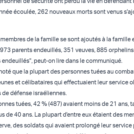
sonnel de sécurité ont perdu la vie en défendant l
année écoulée, 262 nouveaux morts sont venus s'aj
membres de la famille se sont ajoutés à la famille 
 973 parents endeuillés, 351 veuves, 885 orphelins
s endeuillés", peut-on lire dans le communiqué.
 noté que la plupart des personnes tuées au comba
nes et célibataires qui effectuaient leur service o
s de défense israéliennes.
onnes tuées, 42 % (487) avaient moins de 21 ans, t
us de 40 ans. La plupart d'entre eux étaient des m
erve, des soldats qui avaient prolongé leur service