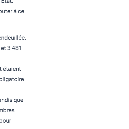
'État.
outer à ce
endeuillée,
 et 3 481
t étaient
bligatoire
andis que
embres
 pour