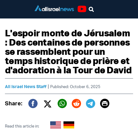
Youtube
L'espoir monte de Jérusalem
: Des centaines de personnes
se rassemblent pour un
temps historique de prière et
d'adoration à la Tour de David
|
All Israel News Staff
Published: October 6, 2025
Print
Share:
Twitter (X)
Facebook
Whatsapp
Reddit
Telegram
Read this article in: