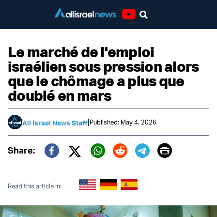
Youtube
Le marché de l'emploi
israélien sous pression alors
que le chômage a plus que
doublé en mars
|
Published: May 4, 2026
All Israel News Staff
Print
Share:
Twitter (X)
Facebook
Whatsapp
Reddit
Telegram
Read this article in: