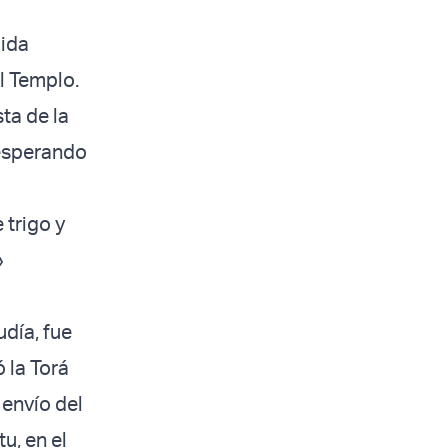
dida
el Templo.
ta de la
 esperando
 trigo y
»
udía, fue
 la Torá
 envío del
u, en el