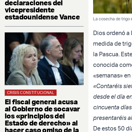
declaraciones del
vicepresidente
estadounidense Vance
La cosecha de trigo en
Dios ordenó a 
medida de trig
la Pascua. Est
conocida como 
«semanas» en 
«Contaréis si
CRISIS CONSTITUCIONAL
desde el día en
El fiscal general acusa
cincuenta días
al Gobierno de socavar
los «principios del
presentaréis a
Estado de derecho» al
De estos 50 dí
hacer caso omiso de la