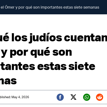
n el Ómer y por qué son importantes estas siete semanas
é los judíos cuentan
y por qué son
tantes estas siete
nas
blished: May 4, 2026
Twitter (X)
Facebook
Whats
Red