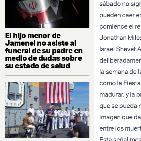
sábado no sign
pueden caer e
comience el r
El hijo menor de
Jonathan Miles
Jamenei no asiste al
Israel Shevet 
funeral de su padre en
medio de dudas sobre
deliberadament
su estado de salud
la semana de l
como la Fiesta
madurar, y la 
que se pueda 
imagen que da 
entre los muer
Esta señal mes