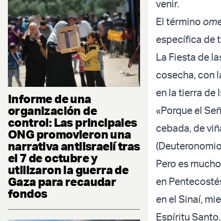
venir.
El término
ome
específica de t
La Fiesta de la
cosecha, con l
en la tierra de 
Informe de una
organización de
«Porque el Seño
control: Las principales
cebada, de viña
ONG promovieron una
narrativa antiisraelí tras
(Deuteronomio
el 7 de octubre y
Pero es mucho 
utilizaron la guerra de
Gaza para recaudar
en Pentecostés
fondos
en el Sinaí, mi
Espíritu Santo.