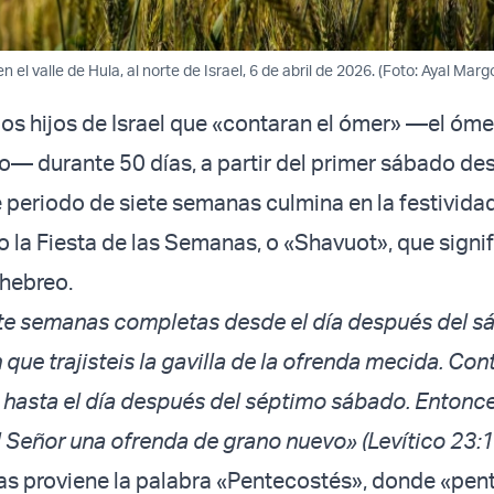
 el valle de Hula, al norte de Israel, 6 de abril de 2026. (Foto: Ayal Marg
los hijos de Israel que «contaran el ómer» —el óme
o— durante 50 días, a partir del primer sábado de
e periodo de siete semanas culmina en la festivida
la Fiesta de las Semanas, o «Shavuot», que signif
hebreo.
ete semanas completas desde el día después del s
 que trajisteis la gavilla de la ofrenda mecida. Con
 hasta el día después del séptimo sábado. Entonc
l Señor una ofrenda de grano nuevo» (Levítico 23:
as proviene la palabra «Pentecostés», donde «pen