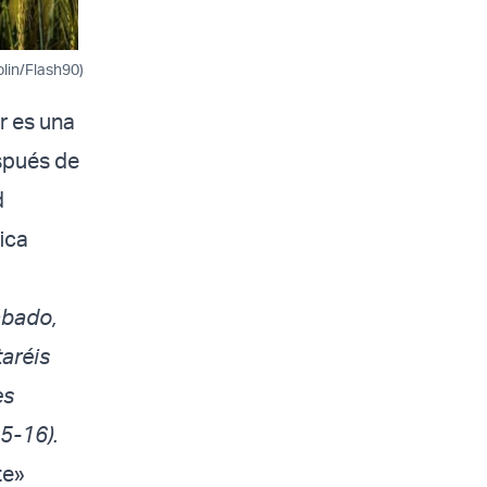
olin/Flash90)
r es una
spués de
d
ica
ábado,
taréis
es
15-16).
te»