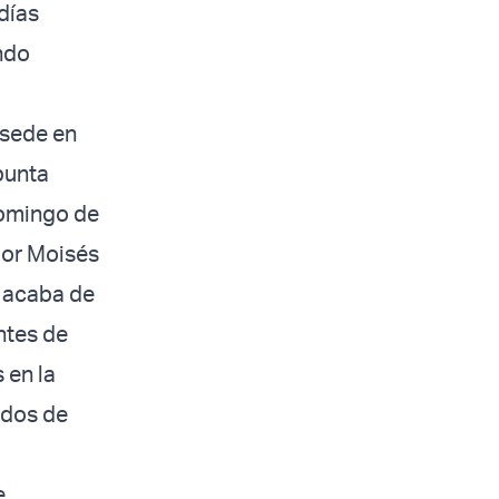
días
ndo
 sede en
punta
domingo de
por Moisés
a acaba de
ntes de
 en la
ados de
e