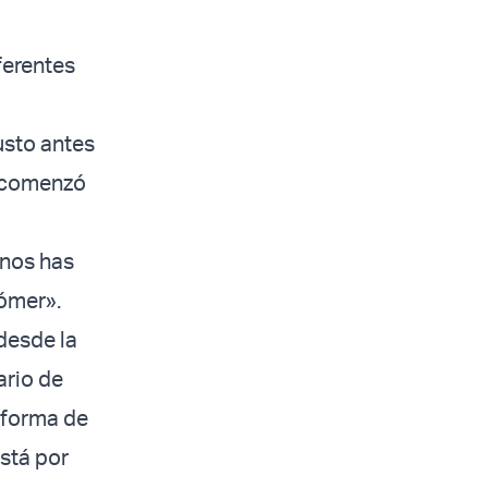
ferentes
usto antes
e comenzó
 nos has
 ómer».
desde la
ario de
a forma de
stá por