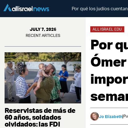
Por qué los judíos cuenta
JULY 7, 2026
ALL ISRAEL EDU
RECENT ARTICLES
Por qu
Ómer 
impor
sema
Reservistas de más de
60 años, soldados
|
Pu
Jo Elizabeth
olvidados: las FDI