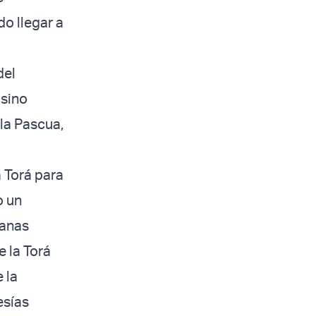
do llegar a
del
 sino
la Pascua,
 Torá para
o un
manas
e la Torá
 la
esías