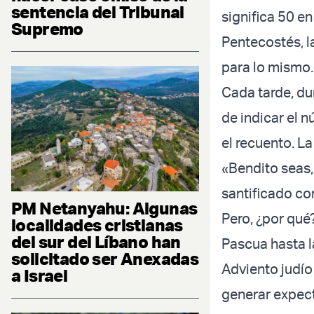
sentencia del Tribunal
significa 50 e
Supremo
Pentecostés, l
para lo mismo
Cada tarde, du
de indicar el 
el recuento. La
«Bendito seas,
santificado co
PM Netanyahu: Algunas
Pero, ¿por qué
localidades cristianas
del sur del Líbano han
Pascua hasta l
solicitado ser Anexadas
Adviento judío
a Israel
generar expect