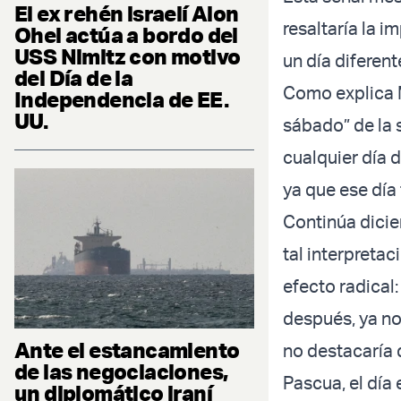
El ex rehén israelí Alon
resaltaría la 
Ohel actúa a bordo del
USS Nimitz con motivo
un día diferen
del Día de la
Como explica M
Independencia de EE.
UU.
sábado” de la 
cualquier día 
ya que ese día
Continúa dicie
tal interpretac
efecto radical:
después, ya no
Ante el estancamiento
no destacaría 
de las negociaciones,
Pascua, el día
un diplomático iraní