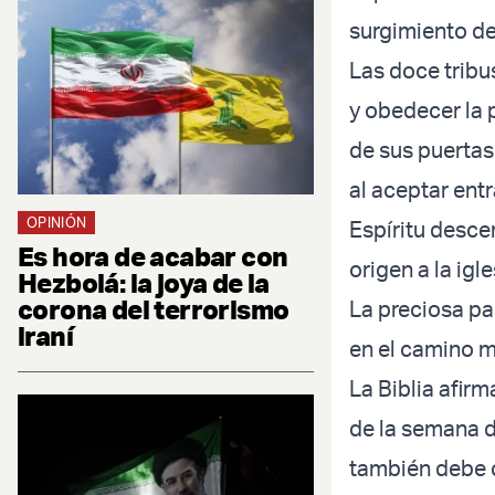
surgimiento de
Las doce tribu
y obedecer la 
de sus puertas 
al aceptar entr
OPINIÓN
Espíritu desce
Es hora de acabar con
origen a la igle
Hezbolá: la joya de la
corona del terrorismo
La preciosa pa
iraní
en el camino m
La Biblia afir
de la semana d
también debe c