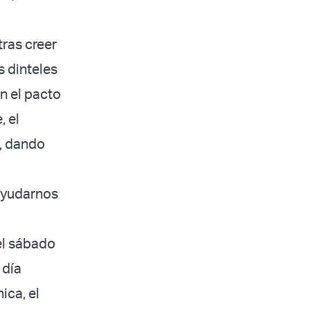
tras creer
s dinteles
on el pacto
, el
s, dando
 ayudarnos
el sábado
 día
ica, el