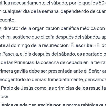
ifica necesariamente el sábado, por lo que los 50 
n cualquier día de la semana, dependiendo de cuá
ecuento.
, director de la organización benéfica médica con
Achim, sostiene que el «día después del sábado
»
a
e al domingo de la resurrección. Él
escribe
: «El 
a Pascua, el día después del sábado, es apartado 
 de las Primicias: la cosecha de cebada en la tierr
primera gavilla debe ser presentada ante el Señor a
recoger todo lo demás. Inmediatamente, pensamos
Pablo de Jesús como las primicias de los resucit
tos».
iánica queda oscurecida por la norma rabínica qu