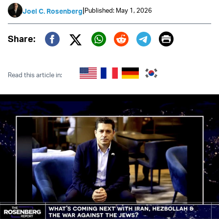
|
Published: May 1, 2026
Joel C. Rosenberg
Print
Share:
Twitter (X)
Facebook
Whatsapp
Reddit
Telegram
Read this article in: