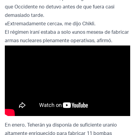
que Occidente no detuvo antes de que fuera casi
demasiado tarde.
«Extremadamente cerca», me dijo Chikli.
El régimen iraní estaba a solo «unos meses» de fabricar
armas nucleares plenamente operativas, afirmó.
En enero, Teherán ya disponía de suficiente uranio
altamente enriquecido para fabricar 11 bombas