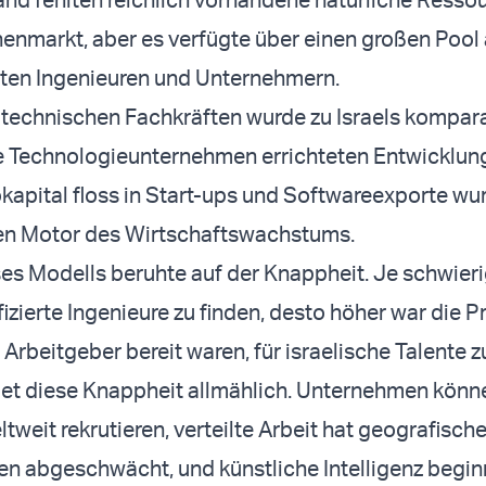
nenmarkt, aber es verfügte über einen großen Pool
rten Ingenieuren und Unternehmern.
 technischen Fachkräften wurde zu Israels kompar
le Technologieunternehmen errichteten Entwicklun
okapital floss in Start-ups und Softwareexporte wu
en Motor des Wirtschaftswachstums.
ses Modells beruhte auf der Knappheit. Je schwieri
izierte Ingenieure zu finden, desto höher war die P
Arbeitgeber bereit waren, für israelische Talente z
et diese Knappheit allmählich. Unternehmen könn
weit rekrutieren, verteilte Arbeit hat geografisch
 abgeschwächt, und künstliche Intelligenz begin