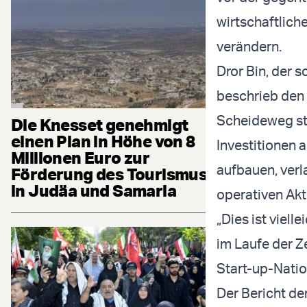
wirtschaftlich
verändern.
Dror Bin, der 
beschrieb den 
Scheideweg st
Die Knesset genehmigt
einen Plan in Höhe von 8
Investitionen
Millionen Euro zur
aufbauen, verla
Förderung des Tourismus
in Judäa und Samaria
operativen Akti
„Dies ist viell
im Laufe der Ze
Start-up-Natio
Der Bericht der