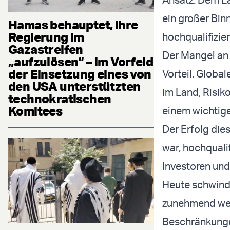
ein großer Bin
Hamas behauptet, ihre
Regierung im
hochqualifizie
Gazastreifen
Der Mangel an
„aufzulösen“ – im Vorfeld
der Einsetzung eines von
Vorteil. Globa
den USA unterstützten
im Land, Risik
technokratischen
Komitees
einem wichtig
Der Erfolg die
war, hochqualif
Investoren und 
Heute schwind
zunehmend welt
Beschränkungen