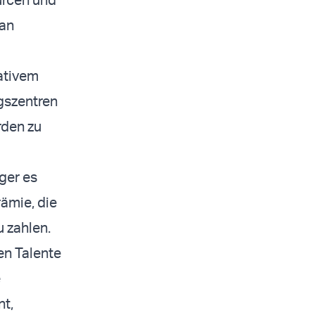
 an
ativem
gszentren
rden zu
ger es
rämie, die
u zahlen.
en Talente
e
nt,