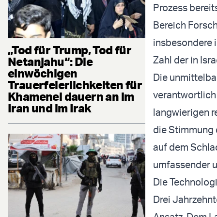
Prozess bereit
Bereich Forsch
insbesondere i
„Tod für Trump, Tod für
Zahl der in Is
Netanjahu“: Die
einwöchigen
Die unmittelba
Trauerfeierlichkeiten für
verantwortlich
Khamenei dauern an im
Iran und im Irak
langwierigen re
die Stimmung d
auf dem Schlac
umfassender un
Die Technologi
Drei Jahrzehnte
Ansatz. Dem La