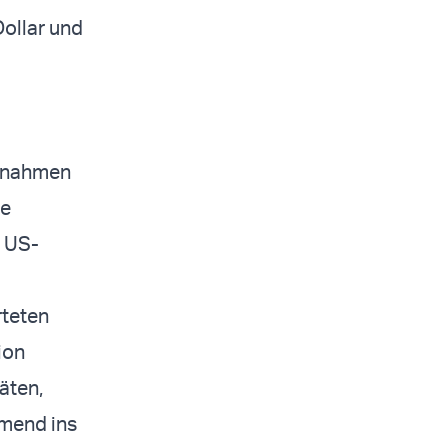
Dollar und
ernahmen
ie
n US-
rteten
ion
äten,
hmend ins