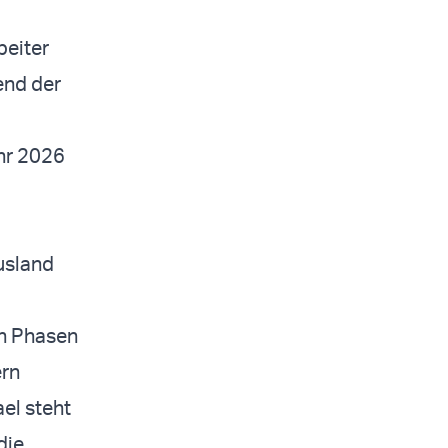
beiter
end der
hr 2026
usland
en Phasen
ern
el steht
die