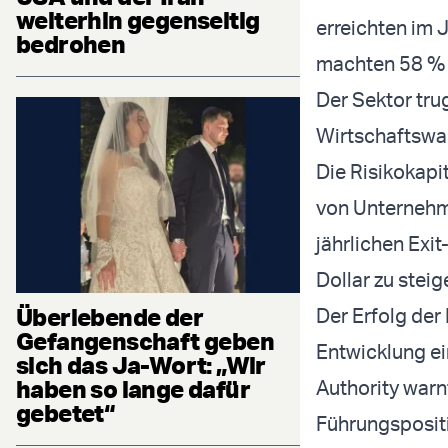
weiterhin gegenseitig
erreichten im 
bedrohen
machten 58 % 
Der Sektor tru
Wirtschaftswac
Die Risikokapi
von Unternehme
jährlichen Exi
Dollar zu steig
Überlebende der
Der Erfolg der
Gefangenschaft geben
Entwicklung ei
sich das Ja-Wort: „Wir
haben so lange dafür
Authority warn
gebetet“
Führungsposit