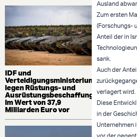
Ausland abwan
Zum ersten Mal
(Forschungs- u
Anteil der in 
Technologieun
sank.
Auch der Anteil
IDF und
Verteidigungsministerium
zurückgegange
legen Rüstungs- und
verlagert wird.
Ausrüstungsbeschaffung
im Wert von 37,9
Diese Entwickl
Milliarden Euro vor
in der Geschic
Unternehmen ih
vor der gegent