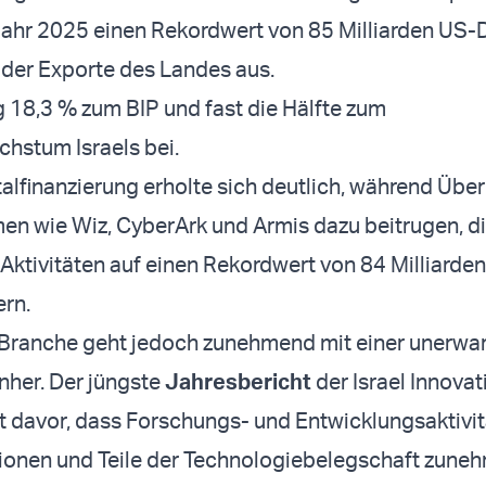
Jahr 2025 einen Rekordwert von 85 Milliarden US-
der Exporte des Landes aus.
g 18,3 % zum BIP und fast die Hälfte zum
hstum Israels bei.
talfinanzierung erholte sich deutlich, während Üb
n wie Wiz, CyberArk und Armis dazu beitrugen, d
t-Aktivitäten auf einen Rekordwert von 84 Milliarde
ern.
 Branche geht jedoch zunehmend mit einer unerwa
nher. Der jüngste
Jahresbericht
der Israel Innovat
t davor, dass Forschungs- und Entwicklungsaktivit
ionen und Teile der Technologiebelegschaft zune