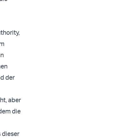
thority,
em
in
men
nd der
ht, aber
 dem die
s dieser