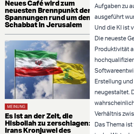
Neues Café wird zum
Aufgaben zu au
neuesten Brennpunkt der
Spannungen rund um den
ausgeführt wu
Schabbat in Jerusalem
Und die KI ist
Die neueste Ge
Produktivität 
hochqualifizie
Softwareentwi
Erstellung und
neugestaltet. 
wahrscheinlich
MEINUNG
Verhältnis zwi
Es ist an der Zeit, die
Hisbollah zu zerschlagen:
Das Thema ist 
Irans Kronjuwel des