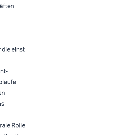
äften
e
die einst
nt-
bläufe
en
as
rale Rolle