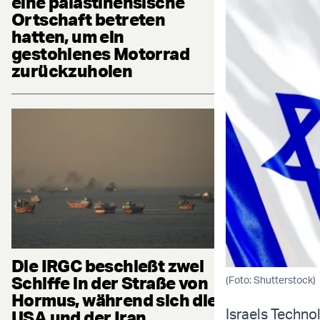
eine palästinensische
Ortschaft betreten
hatten, um ein
gestohlenes Motorrad
zurückzuholen
Die IRGC beschießt zwei
Schiffe in der Straße von
(Foto: Shutterstock)
Hormus, während sich die
Israels Techno
USA und der Iran