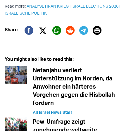
Read more:
ANALYSE
|
IRAN KRIEG
|
ISRAEL ELECTIONS 2026
|
ISRAELISCHE POLITIK
Print
Share:
Twitter (X)
Facebook
Whatsapp
Reddit
Telegram
You might also like to read this:
Netanjahu verliert
Unterstützung im Norden, da
Anwohner ein härteres
Vorgehen gegen die Hisbollah
fordern
All Israel News Staff
Pew-Umfrage zeigt
zunehmende weltweite