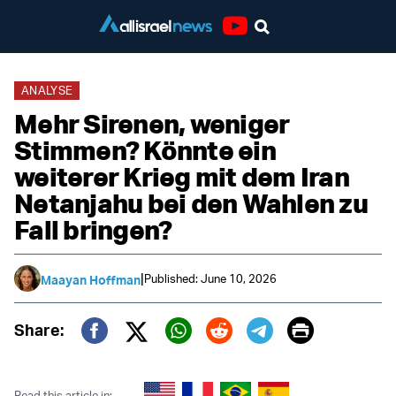
Youtube
ANALYSE
Mehr Sirenen, weniger
Stimmen? Könnte ein
weiterer Krieg mit dem Iran
Netanjahu bei den Wahlen zu
Fall bringen?
|
Published: June 10, 2026
Maayan Hoffman
Print
Share:
Twitter (X)
Facebook
Whatsapp
Reddit
Telegram
Read this article in: