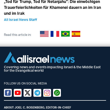
„Tod für Trump, Tod für Netanjahu“: Die einwöchigen
Trauerfeierlichkeiten für Khamenei dauern an im Iran
und im Irak
All Israel News Staff
Read this article in:
Covering news and events impacting Israel & the Middle East
for the Evangelical world
FOLLOW US ON SOCIAL MEDIA
Facebook
Youtube
Twitter (X)
Telegram
Instagram
Whatsapp
ABOUT JOEL C. ROSENBERG, EDITOR-IN-CHIEF