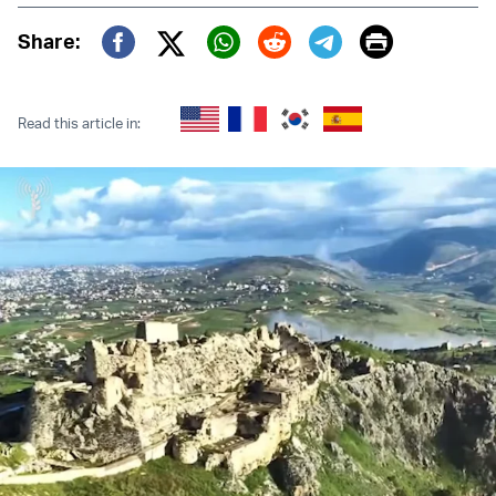
Print
Share:
Twitter (X)
Facebook
Whatsapp
Reddit
Telegram
Read this article in: