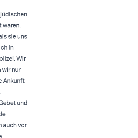
 jüdischen
t waren.
ls sie uns
ch in
lizei. Wir
 wir nur
e Ankunft
.
 Gebet und
de
h auch vor
e