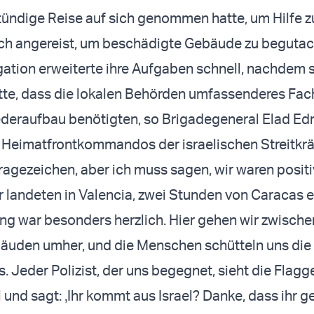
tündige Reise auf sich genommen hatte, um Hilfe zu
ich angereist, um beschädigte Gebäude zu begutac
ation erweiterte ihre Aufgaben schnell, nachdem s
atte, dass die lokalen Behörden umfassenderes Fa
deraufbau benötigten, so Brigadegeneral Elad Edr
Heimatfrontkommandos der israelischen Streitkrä
ragezeichen, aber ich muss sagen, wir waren positi
r landeten in Valencia, zwei Stunden von Caracas e
g war besonders herzlich. Hier gehen wir zwische
bäuden umher, und die Menschen schütteln uns di
. Jeder Polizist, der uns begegnet, sieht die Flagg
und sagt: ‚Ihr kommt aus Israel? Danke, dass ihr