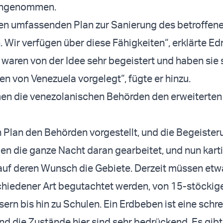
 angenommen.
en umfassenden Plan zur Sanierung des betroffen
Wir verfügen über diese Fähigkeiten“, erklärte Edri
waren von der Idee sehr begeistert und haben sie 
n von Venezuela vorgelegt“, fügte er hinzu.
men die venezolanischen Behörden den erweiterten
 Plan den Behörden vorgestellt, und die Begeister
en die ganze Nacht daran gearbeitet, und nun kart
auf deren Wunsch die Gebiete. Derzeit müssen etw
hiedener Art begutachtet werden, von 15-stöckig
n bis hin zu Schulen. Ein Erdbeben ist eine schre
nd die Zustände hier sind sehr bedrückend. Es gibt