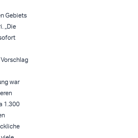
en Gebiets
. „Die
sofort
 Vorschlag
ung war
ieren
a 1.300
en
ckliche
 viele