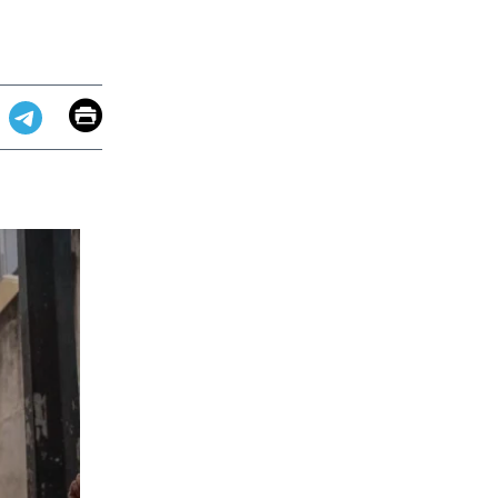
Email
Print
app
dit
Telegram