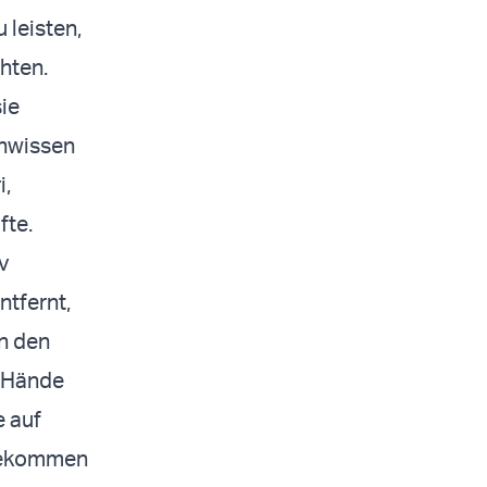
 leisten,
hten.
ie
chwissen
i,
fte.
v
ntfernt,
n den
e Hände
e auf
 gekommen