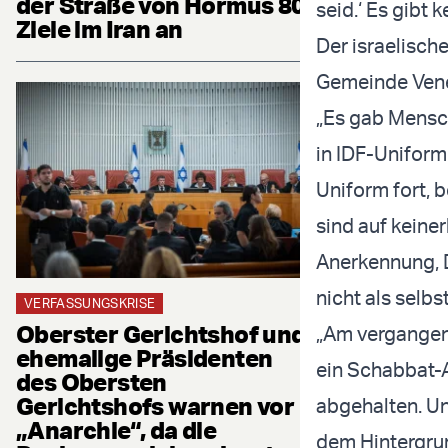
der Straße von Hormus 80
seid.‘ Es gibt k
Ziele im Iran an
Der israelisch
Gemeinde Venez
„Es gab Mensch
in IDF-Uniform
Uniform fort, b
sind auf keiner
Anerkennung, 
nicht als selb
VERFASSUNGSKRISE
Oberster Gerichtshof und
„Am vergangen
ehemalige Präsidenten
ein Schabbat-
des Obersten
Gerichtshofs warnen vor
abgehalten. Un
„Anarchie“, da die
dem Hintergrun