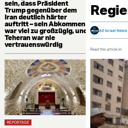
sein, dass Präsident
Regie
Trump gegenüber dem
Iran deutlich härter
auftritt – sein Abkommen
war viel zu großzügig, und
All Israel News
Teheran war nie
vertrauenswürdig
Read this article in:
REPORTAGE