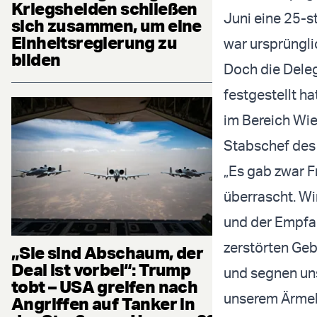
Kriegshelden schließen
Juni eine 25-s
sich zusammen, um eine
Einheitsregierung zu
war ursprüngl
bilden
Doch die Deleg
festgestellt h
im Bereich Wie
Stabschef des 
„Es gab zwar F
überrascht. Wi
und der Empfan
zerstörten Ge
„Sie sind Abschaum, der
Deal ist vorbei“: Trump
und segnen uns
tobt – USA greifen nach
unserem Ärmel 
Angriffen auf Tanker in