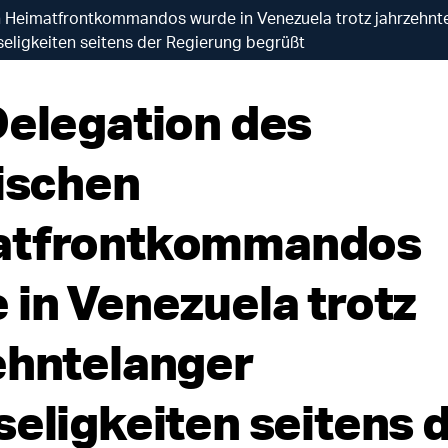
en Heimatfrontkommandos wurde in Venezuela trotz jahrzehnt
seligkeiten seitens der Regierung begrüßt
Delegation des
lischen
atfrontkommandos
 in Venezuela trotz
ehntelanger
seligkeiten seitens 