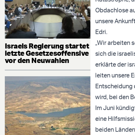
Obdachlose auf
unsere Ankunft 
Edri.
„Wir arbeiten 
Israels Regierung startet
letzte Gesetzesoffensive
sich die israel
vor den Neuwahlen
erklärte der is
leiten unsere 
Entscheidung d
wird, bei den B
Im Juni kündig
eine Hilfsmis
beiden Ländern