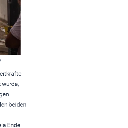
)
itkräfte,
 wurde,
igen
den beiden
ela Ende