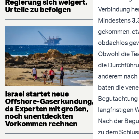
Regierung sich weigert,
Urteile zu befolgen
Verbindung hers
Mindestens
3.
gekommen, e
obdachlos ge
Obwohl die Te
die Durchführu
anderem nach 
baten die vene
Israel startet neue
Begutachtung d
Offshore-Gaserkundung,
da Experten mit großen,
langfristigen 
noch unentdeckten
Nach der Begu
Vorkommen rechnen
zu dem Schluss