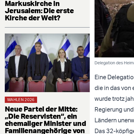
Markuskirche in
Jerusalem: Die erste
Kirche der Welt?
Delegation des Heima
Eine Delegatio
die in das vo
wurde trotz jah
WAHLEN 2026
Neue Partei der Mitte:
Regierung und
„Die Reservisten“, ein
Ländern unerw
ehemaliger Minister und
Familienangehörige von
Das 32-köpfig