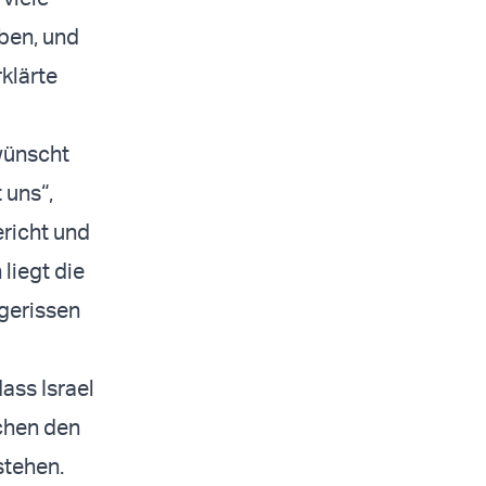
aben, und
rklärte
wünscht
 uns“,
ericht und
liegt die
bgerissen
ass Israel
chen den
stehen.