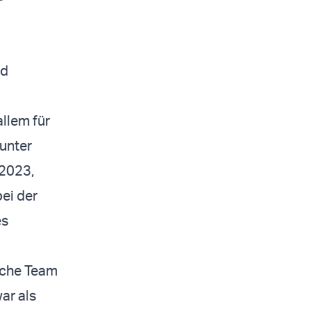
nd
llem für
unter
 2023,
ei der
es
sche Team
ar als