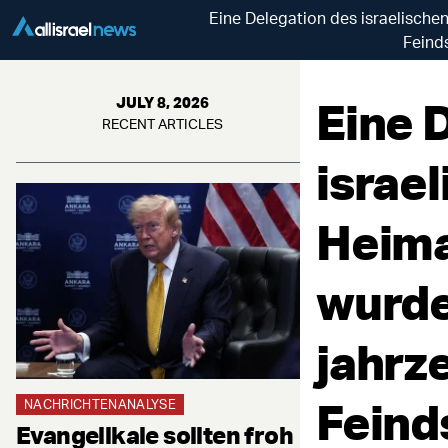
Eine Delegation des israelisch
Feind
Eine 
JULY 8, 2026
RECENT ARTICLES
israe
Heim
wurde
jahrz
Feind
NACHRICHTENANALYSE
Evangelikale sollten froh