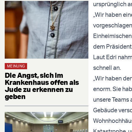
ursprünglich
„Wir haben ein
vorgeschlagen. 
Einheimischen 
dem Präsidente
Laut Edri nah
MEINUNG
schnell an.
Die Angst, sich im
„Wir haben den
Krankenhaus offen als
Jude zu erkennen zu
enorm. Sie hab
geben
unsere Teams 
Gebäude versc
Wohnhochhäuser
Katastrophe, u