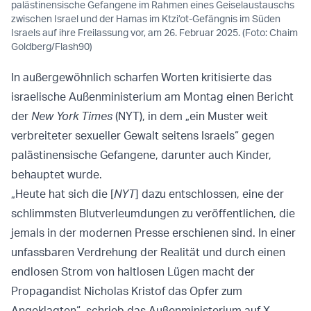
palästinensische Gefangene im Rahmen eines Geiselaustauschs
zwischen Israel und der Hamas im Ktzi’ot-Gefängnis im Süden
Israels auf ihre Freilassung vor, am 26. Februar 2025. (Foto: Chaim
Goldberg/Flash90)
In außergewöhnlich scharfen Worten kritisierte das
israelische Außenministerium am Montag einen Bericht
der
New York Times
(NYT), in dem „ein Muster weit
verbreiteter sexueller Gewalt seitens Israels“ gegen
palästinensische Gefangene, darunter auch Kinder,
behauptet wurde.
„Heute hat sich die [
NYT
] dazu entschlossen, eine der
schlimmsten Blutverleumdungen zu veröffentlichen, die
jemals in der modernen Presse erschienen sind. In einer
unfassbaren Verdrehung der Realität und durch einen
endlosen Strom von haltlosen Lügen macht der
Propagandist Nicholas Kristof das Opfer zum
Angeklagten“, schrieb das Außenministerium auf X.