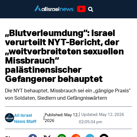
Youtube
„Blutverleumdung“: Israel
verurteilt NYT-Bericht, der
„weitverbreiteten sexuellen
Missbrauch“
palästinensischer
Gefangener behauptet
Die NYT behauptet, Missbrauch sei ein „gängige Praxis“
von Soldaten, Siedlern und Gefängniswärtern
|
Updated: May 12, 2026
Published: May 12,
All Israel
|
2026
News Staff
02:05:34 pm