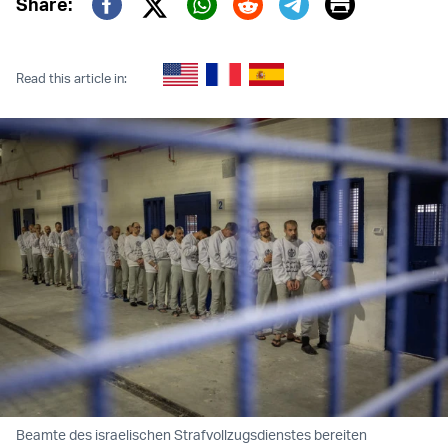
Print
Share:
Twitter (X)
Facebook
Whatsapp
Reddit
Telegram
Read this article in:
Beamte des israelischen Strafvollzugsdienstes bereiten