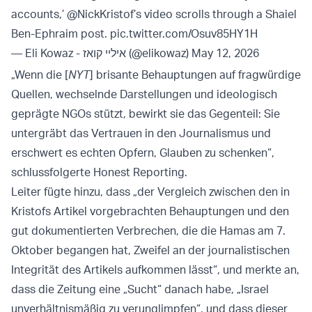
accounts,’
@NickKristof
’s video scrolls through a Shaiel
Ben-Ephraim post.
pic.twitter.com/Osuv85HY1H
— Eli Kowaz - איליי קואז (@elikowaz)
May 12, 2026
„Wenn die [
NYT
] brisante Behauptungen auf fragwürdige
Quellen, wechselnde Darstellungen und ideologisch
geprägte NGOs stützt, bewirkt sie das Gegenteil: Sie
untergräbt das Vertrauen in den Journalismus und
erschwert es echten Opfern, Glauben zu schenken“,
schlussfolgerte Honest Reporting.
Leiter fügte hinzu, dass „der Vergleich zwischen den in
Kristofs Artikel vorgebrachten Behauptungen und den
gut dokumentierten Verbrechen, die die Hamas am 7.
Oktober begangen hat, Zweifel an der journalistischen
Integrität des Artikels aufkommen lässt“, und merkte an,
dass die Zeitung eine „Sucht“ danach habe, „Israel
unverhältnismäßig zu verunglimpfen“, und dass dieser