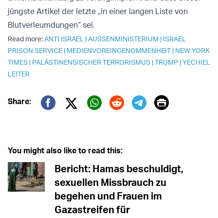
jüngste Artikel der letzte „in einer langen Liste von
Blutverleumdungen“ sei.
Read more:
ANTI ISRAEL
|
AUSSENMINISTERIUM
|
ISRAEL
PRISON SERVICE
|
MEDIENVOREINGENOMMENHEIT
|
NEW YORK
TIMES
|
PALÄSTINENSISCHER TERRORISMUS
|
TRUMP
|
YECHIEL
LEITER
Print
Share:
Twitter (X)
Facebook
Whatsapp
Reddit
Telegram
You might also like to read this:
Bericht: Hamas beschuldigt,
sexuellen Missbrauch zu
begehen und Frauen im
Gazastreifen für