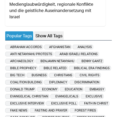
Medienglaubwürdigkeit, regionale Konflikte
und die geistliche Auseinandersetzung mit
Israel
Popular Tags
Show All Tags
ABRAHAM ACCORDS
AFGHANISTAN
ANALYSIS
ANTI NETANYAHU PROTESTS
ARAB ISRAELI RELATIONS
ARCHAEOLOGY
BENJAMIN NETANYAHU
BENNY GANTZ
BIBLE PROPHECY
BIBLE RELATED
BIBLICAL ERA FINDINGS
BIG TECH
BUSINESS
CHRISTIANS
CIVIL RIGHTS
COALITION BUILDING
DIPLOMACY
DISCRIMINATION
DONALD TRUMP
ECONOMY
EDUCATION
EMBASSY
EVANGELICAL CHRISTIAN
EVANGELICALS
EXCLUSIVE
EXCLUSIVE INTERVIEW
EXCLUSIVE POLL
FAITH IN CHRIST
FAKE NEWS
FASTING AND PRAYER
FOREST FIRES