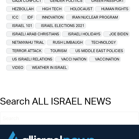
GAZA CONFLICT
GENDER POLITICS
GREEN PASSPORT
HEZBOLLAH
HIGH TECH
HOLOCAUST
HUMAN RIGHTS
ICC
IDF
INNOVATION
IRAN NUCLEAR PROGRAM
ISRAEL 101
ISRAEL ELECTIONS 2021
ISRAELI ARAB CHRISTIANS
ISRAELI HOLIDAYS
JOE BIDEN
NETANYAHU TRIAL
RUSH LIMBAUGH
TECHNOLOGY
TERROR ATTACK
TOURISM
US MIDDLE EAST POLICIES
US ISRAELI RELATIONS
VACCI NATION
VACCINATION
VIDEO
WEATHER IN ISRAEL
Search ALL ISRAEL NEWS