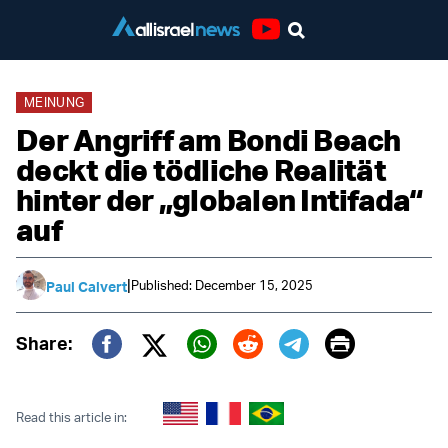
Youtube
MEINUNG
Der Angriff am Bondi Beach
deckt die tödliche Realität
hinter der „globalen Intifada“
auf
|
Published: December 15, 2025
Paul Calvert
Print
Share:
Twitter (X)
Facebook
Whatsapp
Reddit
Telegram
Read this article in: