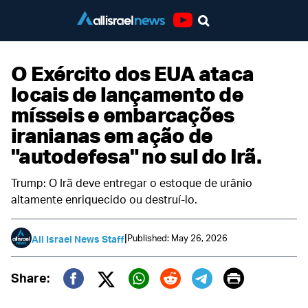
Youtube
O Exército dos EUA ataca
locais de lançamento de
mísseis e embarcações
iranianas em ação de
"autodefesa" no sul do Irã.
Trump: O Irã deve entregar o estoque de urânio
altamente enriquecido ou destruí-lo.
|
Published: May 26, 2026
All Israel News Staff
Print
Share:
Twitter (X)
Facebook
Whatsapp
Reddit
Telegram