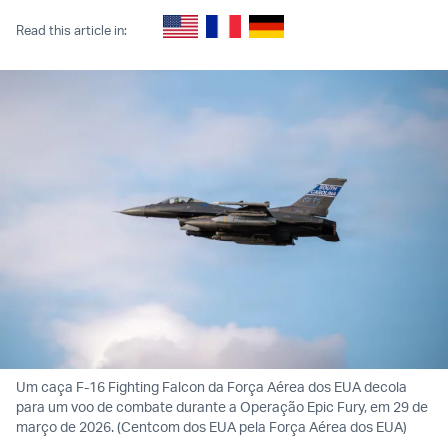
Read this article in:
Um caça F-16 Fighting Falcon da Força Aérea dos EUA decola
para um voo de combate durante a Operação Epic Fury, em 29 de
março de 2026. (Centcom dos EUA pela Força Aérea dos EUA)