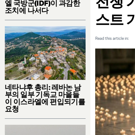
전쟁 
엘 국방군(IDF)이 과감한
조치에 나서다
스트 
Read this article in:
네타냐후 총리: 레바논 남
부의 일부 기독교 마을들
이 이스라엘에 편입되기를
요청