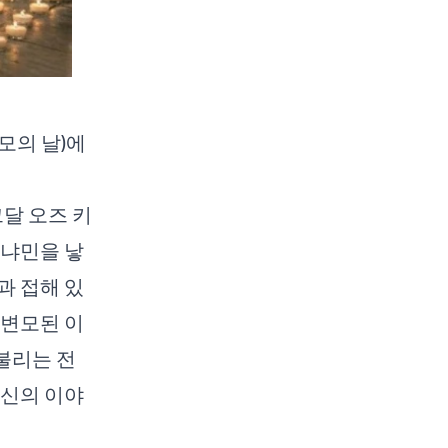
모의 날)에
그달 오즈 키
베냐민을 낳
과 접해 있
 변모된 이
 불리는 전
자신의 이야