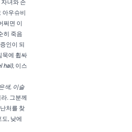
의 자녀와 손
고 아우슈비
 어쩌면 이
순히 죽음
 증인이 되
 침묵에 휩싸
haï)
, 이스
은색, 이슬
라. 그분께
피난처를 찾
도, 낮에