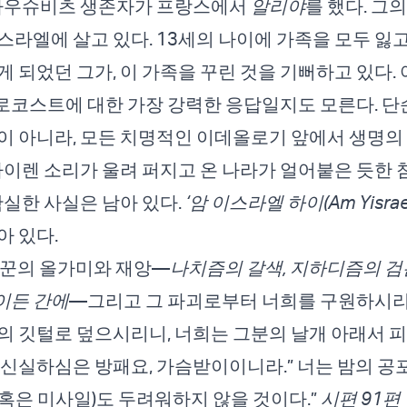
 아우슈비츠 생존자가 프랑스에서
알리야
를 했다. 그
스라엘에 살고 있다. 13세의 나이에 가족을 모두 잃
게 되었던 그가, 이 가족을 꾸린 것을 기뻐하고 있다.
코스트에 대한 가장 강력한 응답일지도 모른다. 단
이 아니라, 모든 치명적인 이데올로기 앞에서 생명의
 사이렌 소리가 울려 퍼지고 온 나라가 얼어붙은 듯한
확실한 사실은 남아 있다.
‘암 이스라엘 하이(Am Yisrael 
아 있다.
냥꾼의 올가미와 재앙—
나치즘의 갈색, 지하디즘의 검
이든 간에
—그리고 그 파괴로부터 너희를 구원하시리
의 깃털로 덮으시리니, 너희는 그분의 날개 아래서 
 신실하심은 방패요, 가슴받이이니라.” 너는 밤의 공포
혹은 미사일)도 두려워하지 않을 것이다.”
시편 91편