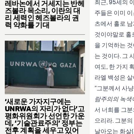
최근, 95세의
레바논에서 거세지는 반헤
즈볼라 목소리, 이란의 대
주들은 이미 이
리 세력인 헤즈볼라의 권
츠에서 홀로 남
력 약화를 기대
것이야말로 홀로
을 기억하는 것
는 것이다. 그
여도, 한 가지 
라엘 백성은 살
“그분께서 사
람주의의 녹색
‘새로운 가자지구에는
UNRWA의 자리가 없다’고
서 너희를 그분
평화위원회가 선언한 가운
으리라. 그분의
데, ‘기술관료주의’ 정부는
전후 계획을 세우고 있어
날아오는 화살(