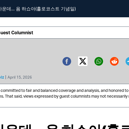
가운데... 욤 하쇼아(홀로코스트 기념일)
Guest Columnist
Twitter (X)
Facebook
Whatsa
Redd
|
lz
April 15, 2026
ommitted to fair and balanced coverage and analysis, and honored to 
ns. That said, views expressed by guest columnists may not necessarily 