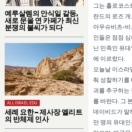
그는 홀로코스트
예루살렘의 안식일 갈등,
란드의 로즈 게
새로 문을 연 카페가 최신
아우슈비츠-비르
분쟁의 불씨가 되다
인들은 점점 심
닌 민족인 유대
에 이르렀다.
오늘날 이스라엘
춰 성찰하기를 
괴를 추구하는 
를 바란다. 그 
ALL ISRAEL EDU
세례 요한 – 제사장 엘리트
데이비드가 말하
의 반체제 인사
만 명의 유대인