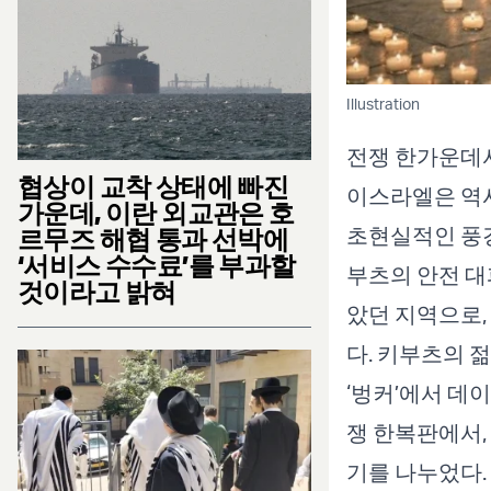
Illustration
전쟁 한가운데서
협상이 교착 상태에 빠진
이스라엘은 역사
가운데, 이란 외교관은 호
초현실적인 풍경
르무즈 해협 통과 선박에
‘서비스 수수료’를 부과할
부츠의 안전 대
것이라고 밝혀
았던 지역으로,
다. 키부츠의 
‘벙커’에서 데
쟁 한복판에서,
기를 나누었다.