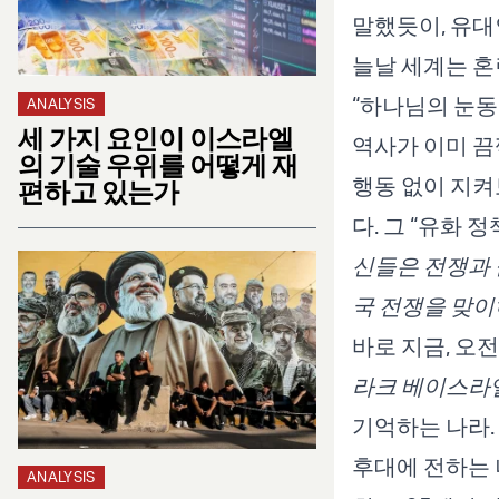
말했듯이, 유대
늘날 세계는 혼
“하나님의 눈동
ANALYSIS
세 가지 요인이 이스라엘
역사가 이미 끔
의 기술 우위를 어떻게 재
행동 없이 지
편하고 있는가
다. 그 “유화 
신들은 전쟁과 
국 전쟁을 맞이
바로 지금, 오전
라크 베이스라엘(Ra
기억하는 나라.
후대에 전하는 
ANALYSIS