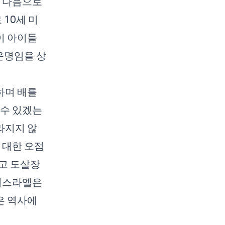
바 다음으로
 10세 미
이 아이들
운명임을 상
하며 배를
 수 있겠는
라지지 않
 대한 오점
고 도살장
 이스라엘은
은 역사에