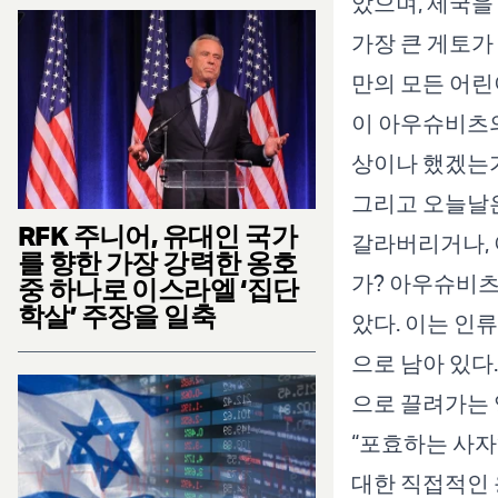
았으며, 제국을
가장 큰 게토가
만의 모든 어린
이 아우슈비츠
상이나 했겠는
그리고 오늘날은
RFK 주니어, 유대인 국가
갈라버리거나, 
를 향한 가장 강력한 옹호
가? 아우슈비츠
중 하나로 이스라엘 ‘집단
학살’ 주장을 일축
았다. 이는 인
으로 남아 있다
으로 끌려가는 
“포효하는 사자
대한 직접적인 