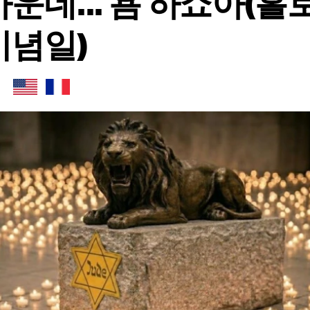
가운데... 욤 하쇼아(홀
기념일)