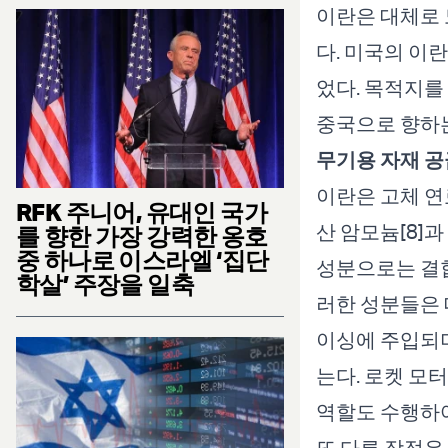
이란은 대체로 
다. 미국의 이
었다. 목적지를
중국으로 향하는
무기용 자재 
이란은 고체 연
RFK 주니어, 유대인 국가
산 암모늄[8]과
를 향한 가장 강력한 옹호
중 하나로 이스라엘 ‘집단
성분으로는 결합제
학살’ 주장을 일축
러한 성분들은 
이싱에 주입되며
는다. 로켓 모
역할도 수행하여
또 다른 장점은