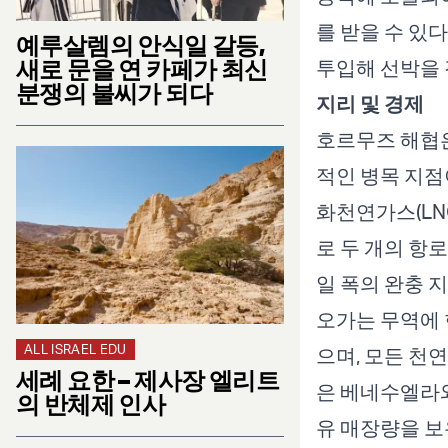
를 받을 수 있
예루살렘의 안식일 갈등,
새로 문을 연 카페가 최신
투입해 선박을 
분쟁의 불씨가 되다
지리 및 경제
호르무즈 해협은
적인 병목 지점
화천연가스(LNG
로 두 개의 항로
일 폭의 완충 지
오가는 무역에 
ALL ISRAEL EDU
으며, 모든 천
세례 요한 – 제사장 엘리트
은 베네수엘라와
의 반체제 인사
유 매장량을 보