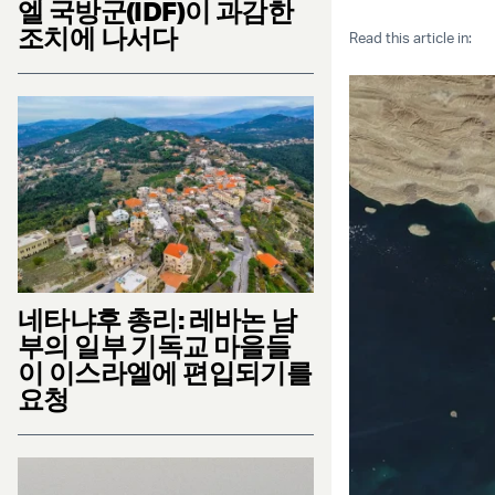
엘 국방군(IDF)이 과감한
조치에 나서다
Read this article in:
네타냐후 총리: 레바논 남
부의 일부 기독교 마을들
이 이스라엘에 편입되기를
요청