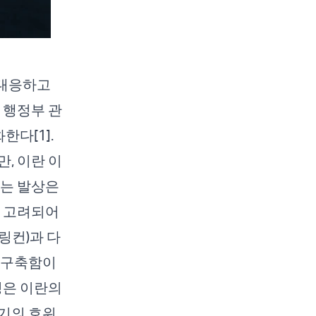
 대응하고
 행정부 관
다[1].
, 이란 이
려는 발상은
로 고려되어
링컨)과 다
일 구축함이
정은 이란의
기의 호위