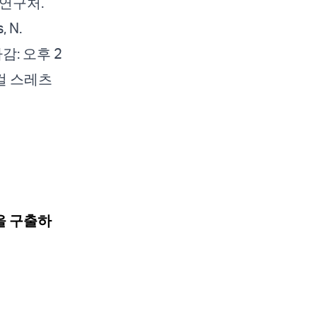
회 연구처.
, N.
마감: 오후 2
티컬 스레츠
을 구출하