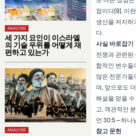
점이다[9]. 
생산을 저지하기
ANALYSIS
다.
세 가지 요인이 이스라엘
사실 바로잡기
의 기술 우위를 어떻게 재
편하고 있는가
전쟁과 관련된 
합적인 변수들
많은 전문가들이
며, 앞으로도 
해설을 얻을 수
고, 객관적인 
언 30:5 – 
참고 문헌
ANALYSIS