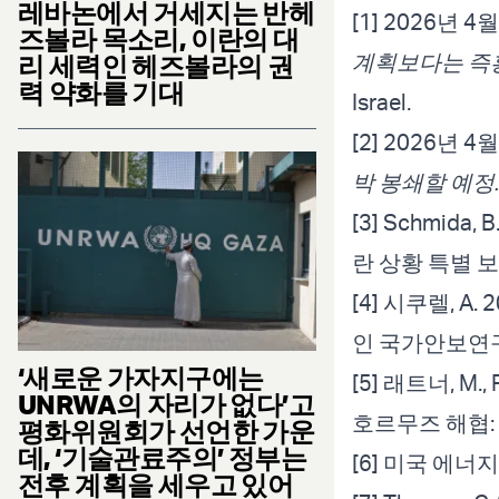
레바논에서 거세지는 반헤
[1] 2026년 
즈볼라 목소리, 이란의 대
계획보다는 즉
리 세력인 헤즈볼라의 권
력 약화를 기대
Israel.
[2] 2026년 
박 봉쇄할 예정.
[3] Schmida,
란 상황 특별 보
[4] 시쿠렐, A
인 국가안보연
‘새로운 가자지구에는
[5] 래트너, M.
UNRWA의 자리가 없다’고
호르무즈 해협: 
평화위원회가 선언한 가운
데, ‘기술관료주의’ 정부는
[6] 미국 에너지
전후 계획을 세우고 있어