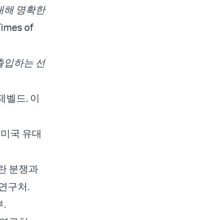
대해 명확한
Times of
 출입하는 선
 간제벨드. 이
. 미국 유대
 이란 분쟁과
 연구처.
.