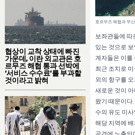
호르무즈 해협과 무산담(
보좌관들에 따
있는 것으로 보
협상이 교착 상태에 빠진
가운데, 이란 외교관은 호
계자들은 이를 
르무즈 해협 통과 선박에
최근 조치로 미
‘서비스 수수료’를 부과할
것이라고 밝혀
외의 항구를 오
새로운 것이 아
왔기 때문이다.
수의 유도 미사
해당 지역에 배
공격에 노출되어