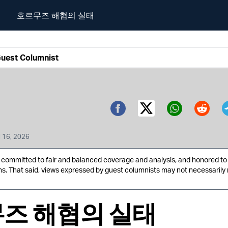
호르무즈 해협의 실태
Guest Columnist
Twitter (X)
Facebook
Whatsa
Redd
l 16, 2026
ommitted to fair and balanced coverage and analysis, and honored to 
ns. That said, views expressed by guest columnists may not necessarily 
즈 해협의 실태