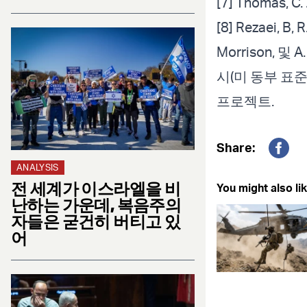
[7] Thomas, C.
[8] Rezaei, B, 
Morrison, 및
시(미 동부 표준
프로젝트.
Share:
Fac
ANALYSIS
전 세계가 이스라엘을 비
You might also lik
난하는 가운데, 복음주의
자들은 굳건히 버티고 있
어