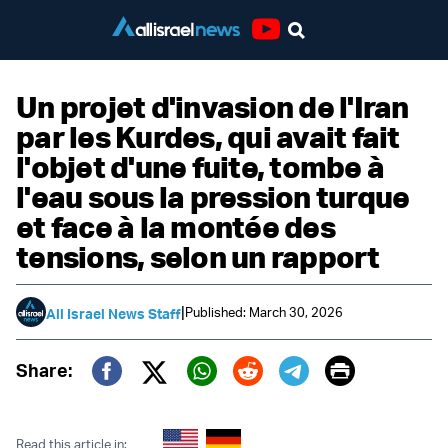
Youtube
Un projet d'invasion de l'Iran
par les Kurdes, qui avait fait
l'objet d'une fuite, tombe à
l'eau sous la pression turque
et face à la montée des
tensions, selon un rapport
|
Published: March 30, 2026
All Israel News Staff
Print
Share:
Twitter (X)
Facebook
Whatsapp
Reddit
Telegram
Read this article in: