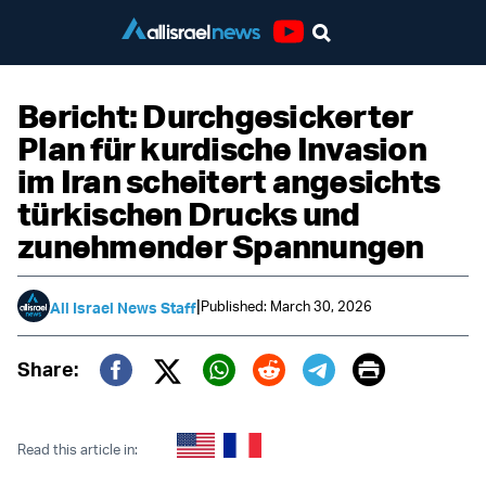
Youtube
Bericht: Durchgesickerter
Plan für kurdische Invasion
im Iran scheitert angesichts
türkischen Drucks und
zunehmender Spannungen
|
Published: March 30, 2026
All Israel News Staff
Print
Share:
Twitter (X)
Facebook
Whatsapp
Reddit
Telegram
Read this article in: