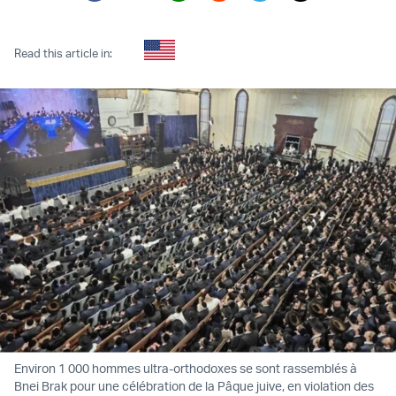
Twitter (X)
Facebook
Whatsapp
Reddit
Telegram
Read this article in:
Environ 1 000 hommes ultra-orthodoxes se sont rassemblés à
Bnei Brak pour une célébration de la Pâque juive, en violation des