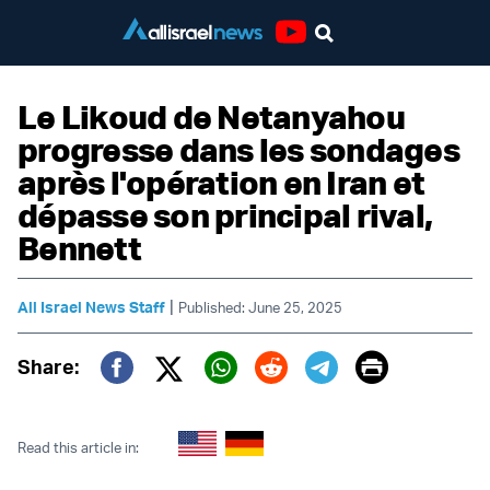
Youtube
Le Likoud de Netanyahou
progresse dans les sondages
après l'opération en Iran et
dépasse son principal rival,
Bennett
|
All Israel News Staff
Published: June 25, 2025
Print
Share:
Twitter (X)
Facebook
Whatsapp
Reddit
Telegram
Read this article in: