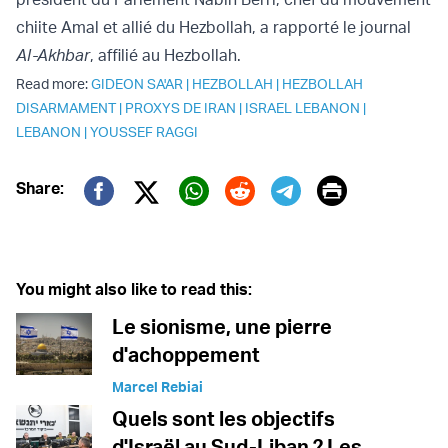
chiite Amal et allié du Hezbollah, a rapporté le journal
Al-Akhbar
, affilié au Hezbollah.
Read more:
GIDEON SA'AR
|
HEZBOLLAH
|
HEZBOLLAH
DISARMAMENT
|
PROXYS DE IRAN
|
ISRAEL LEBANON
|
LEBANON
|
YOUSSEF RAGGI
Print
Share:
Twitter (X)
Facebook
Whatsapp
Reddit
Telegram
You might also like to read this:
Le sionisme, une pierre
d'achoppement
Marcel Rebiai
Quels sont les objectifs
d'Israël au Sud-Liban ? Les