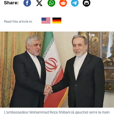
Print
Share:
Twitter (X)
Facebook
Whatsapp
Reddit
Telegram
Read this article in:
L'ambassadeur Mohammad Reza Shibani (à gauche) serre la main