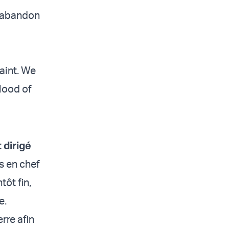
d abandon
raint. We
blood of
t
dirigé
s en chef
tôt fin,
e.
rre afin