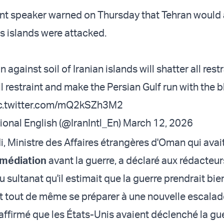
ent speaker warned on Thursday that Tehran woul
 its islands were attacked.
 against soil of Iranian islands will shatter all rest
l restraint and make the Persian Gulf run with the 
c.twitter.com/mQ2kSZh3M2
ional English (@IranIntl_En)
March 12, 2026
i, Ministre des Affaires étrangères d'Oman qui avai
e médiation
avant la guerre, a déclaré aux rédacteur
 sultanat qu'il estimait que la guerre prendrait bien
ait tout de même se préparer à une nouvelle escalad
affirmé que les États-Unis avaient déclenché la gue