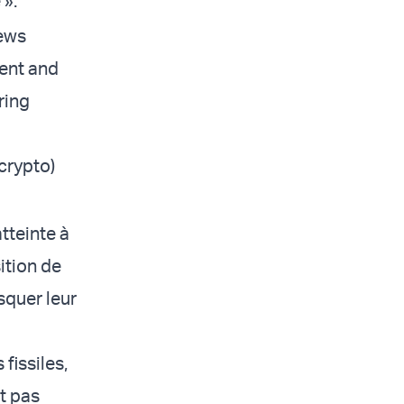
 ».
News
ment and
ring
crypto)
tteinte à
sition de
squer leur
 fissiles,
it pas