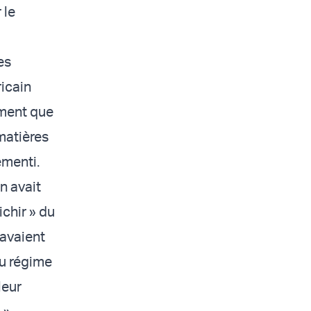
 le
es
icain
mment que
 matières
émenti.
n avait
ichir » du
 avaient
du régime
leur