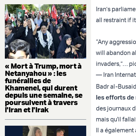
Iran’s parliam
all restraint if
“Any aggression
will abandon al
invaders,”…
pi
« Mort à Trump, mort à
Netanyahou » : les
— Iran Internat
funérailles de
Badr al-Busaid
Khamenei, qui durent
depuis une semaine, se
les efforts d
poursuivent à travers
des journaux du
l'Iran et l'Irak
mais qu'il fall
Il a également 