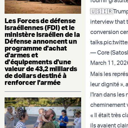
fournir gratui
🇺🇸🇮🇷Trump'
Les Forces de défense
interview that
israéliennes (FDI) et le
conversion cent
ministère israélien de la
Défense annoncent un
talks.
pic.twit
programme d'achat
— Core (Satos
d'armes et
d'équipements d'une
March 11, 202
valeur de 43,2 milliards
Mais les repré
de dollars destiné à
renforcer l'armée
leur dignité »,
l'Iran dans le
cheminement ve
« Il était très 
ils avaient cla