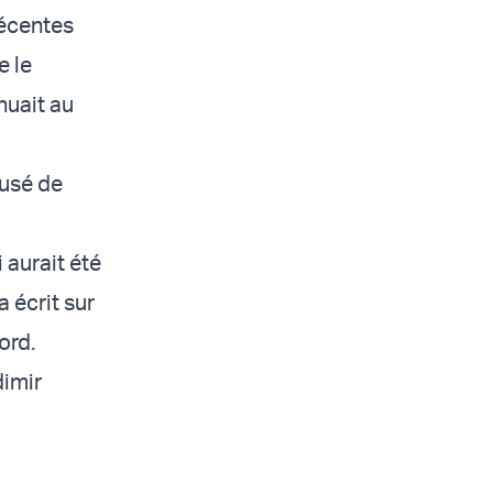
récentes
e le
nuait au
fusé de
aurait été
a écrit sur
ord.
dimir