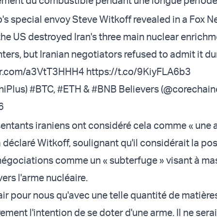
tement du combustible pendant une longue période
s special envoy Steve Witkoff revealed in a Fox 
 the US destroyed Iran's three main nuclear enrich
ers, but Iranian negotiators refused to admit it du
ter.com/a3VtT3HHH4
https://t.co/9KiyFLA6b3
hiPlus) #BTC, #ETH & #BNB Believers (@corechain
6
sentants iraniens ont considéré cela comme « une a
 a déclaré Witkoff, soulignant qu'il considérait la po
s négociations comme un « subterfuge » visant à ma
rs l'arme nucléaire.
clair pour nous qu'avec une telle quantité de matières
irement l'intention de se doter d'une arme. Il ne sera