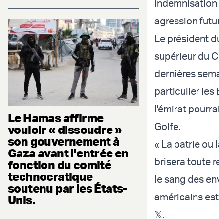
indemnisation 
agression futur
Le président d
supérieur du CG
dernières semai
particulier le
l'émirat pourra
Le Hamas affirme
Golfe.
vouloir « dissoudre »
son gouvernement à
« La patrie ou 
Gaza avant l'entrée en
brisera toute 
fonction du comité
technocratique
le sang des en
soutenu par les États-
américains est 
Unis.
𝕏.