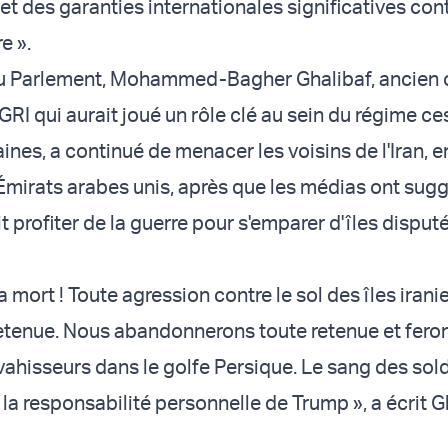
et des garanties internationales significatives con
e ».
u Parlement, Mohammed-Bagher Ghalibaf, ancien o
RI qui aurait joué un rôle clé au sein du régime ce
nes, a continué de menacer les voisins de l'Iran, e
s Émirats arabes unis, après que les médias ont sug
it profiter de la guerre pour s'emparer d'îles disput
la mort ! Toute agression contre le sol des îles iran
retenue. Nous abandonnerons toute retenue et fero
vahisseurs dans le golfe Persique. Le sang des sol
la responsabilité personnelle de Trump », a écrit G