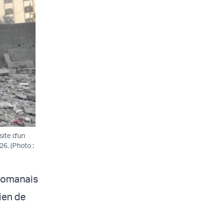
site d'un
6. (Photo :
, omanais
ien de