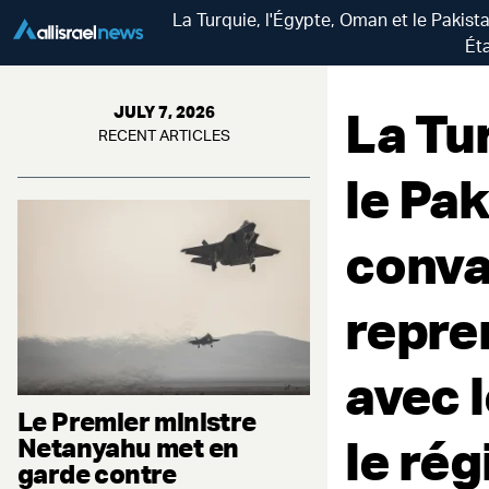
La Turquie, l'Égypte, Oman et le Pakist
Éta
La Tu
JULY 7, 2026
RECENT ARTICLES
le Pak
conva
repre
avec 
Le Premier ministre
le ré
Netanyahu met en
garde contre