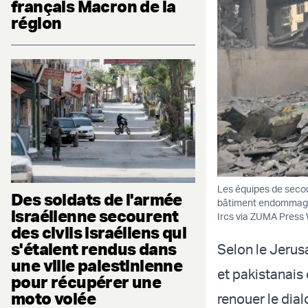
français Macron de la
région
Les équipes de secour
Des soldats de l'armée
bâtiment endommagé p
israélienne secourent
Ircs via ZUMA Press 
des civils israéliens qui
s'étaient rendus dans
Selon le Jerus
une ville palestinienne
et pakistanais
pour récupérer une
moto volée
renouer le dia