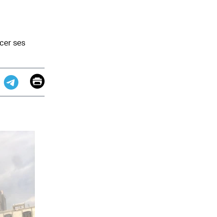
cer ses
Email
Print
app
dit
Telegram