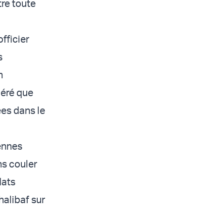
tre toute
fficier
s
n
géré que
ées dans le
iennes
ns couler
dats
halibaf sur