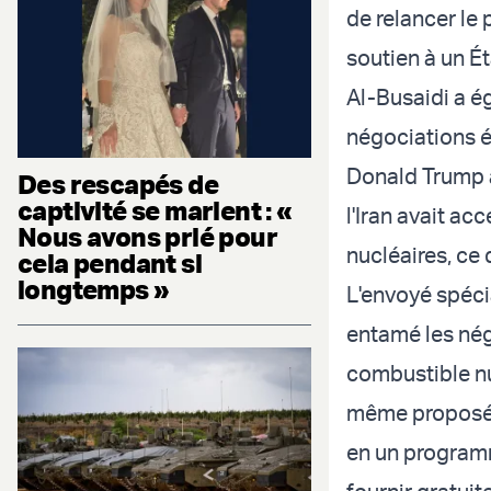
de relancer le 
soutien à un Ét
Al-Busaidi a ég
négociations é
Donald Trump a
Des rescapés de
captivité se marient : «
l'Iran avait ac
Nous avons prié pour
nucléaires, ce
cela pendant si
longtemps »
L'envoyé spécia
entamé les négo
combustible nuc
même proposé l
en un programm