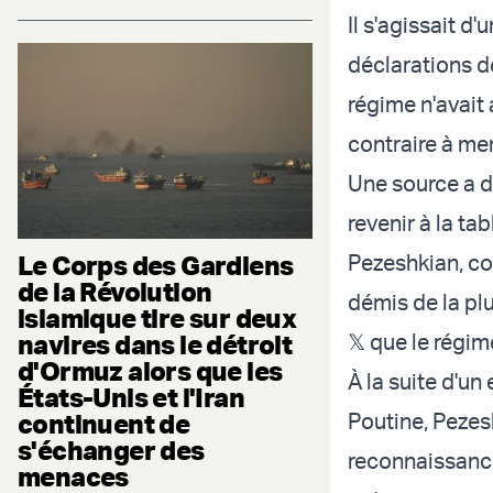
Il s'agissait d
déclarations d
régime n'avait
contraire à me
Une source a d
revenir à la t
Le Corps des Gardiens
Pezeshkian, co
de la Révolution
démis de la plu
islamique tire sur deux
navires dans le détroit
𝕏 que le régim
d'Ormuz alors que les
À la suite d'un
États-Unis et l'Iran
continuent de
Poutine, Pezes
s'échanger des
reconnaissance 
menaces