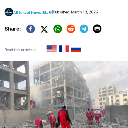
|
Published: March 13, 2026
All Israel News Staff
Print
Share:
Twitter (X)
Facebook
Whatsapp
Reddit
Telegram
Read this article in: