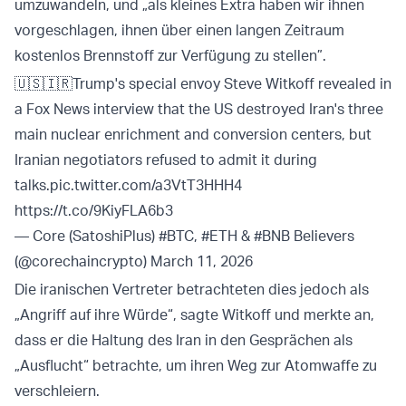
umzuwandeln, und „als kleines Extra haben wir ihnen
vorgeschlagen, ihnen über einen langen Zeitraum
kostenlos Brennstoff zur Verfügung zu stellen”.
🇺🇸🇮🇷Trump's special envoy Steve Witkoff revealed in
a Fox News interview that the US destroyed Iran's three
main nuclear enrichment and conversion centers, but
Iranian negotiators refused to admit it during
talks.
pic.twitter.com/a3VtT3HHH4
https://t.co/9KiyFLA6b3
— Core (SatoshiPlus) #BTC, #ETH & #BNB Believers
(@corechaincrypto)
March 11, 2026
Die iranischen Vertreter betrachteten dies jedoch als
„Angriff auf ihre Würde“, sagte Witkoff und merkte an,
dass er die Haltung des Iran in den Gesprächen als
„Ausflucht“ betrachte, um ihren Weg zur Atomwaffe zu
verschleiern.