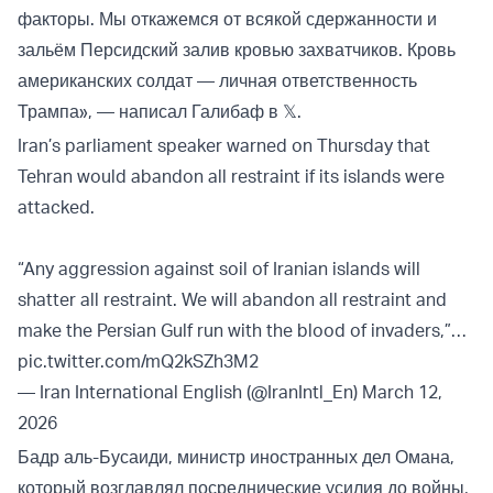
факторы. Мы откажемся от всякой сдержанности и
зальём Персидский залив кровью захватчиков. Кровь
американских солдат — личная ответственность
Трампа», — написал Галибаф в 𝕏.
Iran’s parliament speaker warned on Thursday that
Tehran would abandon all restraint if its islands were
attacked.
“Any aggression against soil of Iranian islands will
shatter all restraint. We will abandon all restraint and
make the Persian Gulf run with the blood of invaders,”…
pic.twitter.com/mQ2kSZh3M2
— Iran International English (@IranIntl_En)
March 12,
2026
Бадр аль-Бусаиди, министр иностранных дел Омана,
который возглавлял посреднические усилия до войны,