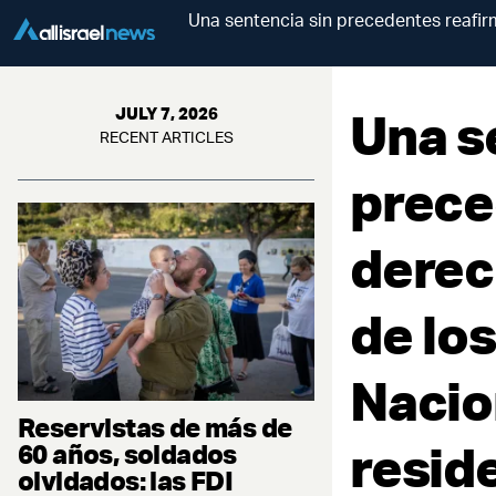
Una sentencia sin precedentes reafirm
Una s
JULY 7, 2026
RECENT ARTICLES
prece
derec
de los
Nacion
Reservistas de más de
reside
60 años, soldados
olvidados: las FDI