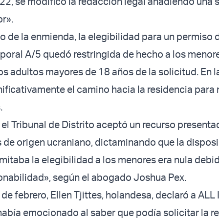
2, se modificó la redacción legal añadiendo una 
or».
 de la enmienda, la elegibilidad para un permiso 
poral A/5 quedó restringida de hecho a los menore
s adultos mayores de 18 años de la solicitud. En l
gnificativamente el camino hacia la residencia par
.
, el Tribunal de Distrito aceptó un recurso present
s de origen ucraniano, dictaminando que la dispos
imitaba la elegibilidad a los menores era nula debi
onabilidad», según el abogado Joshua Pex.
de febrero, Ellen Tjittes, holandesa, declaró a AL
bía emocionado al saber que podía solicitar la r