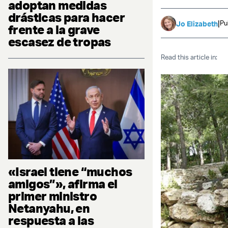
adoptan medidas
drásticas para hacer
|
Pu
Jo Elizabeth
frente a la grave
escasez de tropas
Read this article in:
«Israel tiene “muchos
amigos”», afirma el
primer ministro
Netanyahu, en
respuesta a las