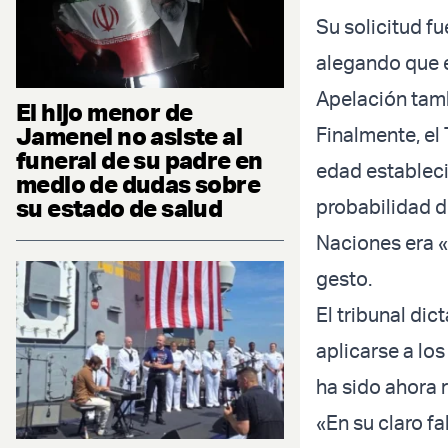
Su solicitud f
alegando que e
Apelación tam
El hijo menor de
Jamenei no asiste al
Finalmente, el 
funeral de su padre en
edad estableci
medio de dudas sobre
su estado de salud
probabilidad d
Naciones era «
gesto.
El tribunal dic
aplicarse a lo
ha sido ahora
«En su claro fa