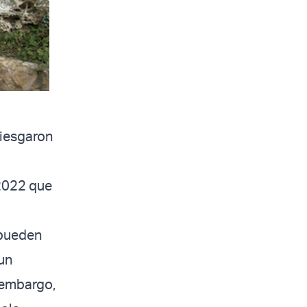
riesgaron
 2022 que
 pueden
un
n embargo,