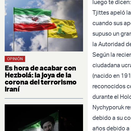
luego te dicen:
Tjittes apeló l
cuando sus ape
supuso un gran
la Autoridad d
Según la recien
OPINIÓN
ciudadana ucra
Es hora de acabar con
Hezbolá: la joya de la
(nacido en 191
corona del terrorismo
reconocidos co
iraní
durante el Hol
Nychyporuk res
debido a su con
años debido a