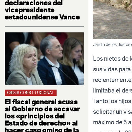
declaraciones del
vicepresidente
estadounidense Vance
Jardín de los Justos
Los nietos de 
sus vidas para
recientemente 
limitaba el der
CRISIS CONSTITUCIONAL
El fiscal general acusa
Tanto los hijo
al Gobierno de socavar
solicitar un v
los «principios del
Estado de derecho» al
máximo de 5 añ
hacer caso omiso de la