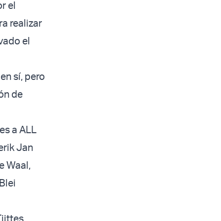
r el
a realizar
vado el
en sí, pero
ión de
tes a ALL
erik Jan
de Waal,
Blei
jittes