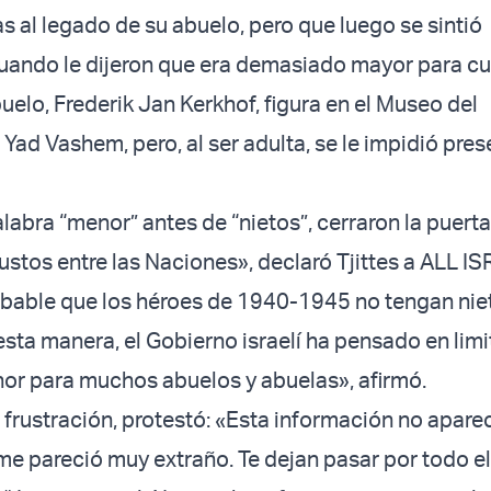
as al legado de su abuelo, pero que luego se sintió
ando le dijeron que era demasiado mayor para cu
buelo, Frederik Jan Kerkhof, figura en el Museo del
ad Vashem, pero, al ser adulta, se le impidió pres
palabra “menor” antes de “nietos”, cerraron la puer
Justos entre las Naciones», declaró Tjittes a ALL I
bable que los héroes de 1940-1945 no tengan nie
sta manera, el Gobierno israelí ha pensado en limit
or para muchos abuelos y abuelas», afirmó.
frustración, protestó: «Esta información no aparec
me pareció muy extraño. Te dejan pasar por todo e