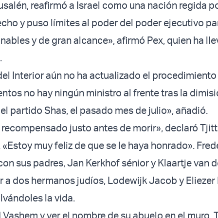
usalén, reafirmó a Israel como una nación regida po
cho y puso límites al poder del poder ejecutivo par
nables y de gran alcance», afirmó Pex, quien ha lle
.
del Interior aún no ha actualizado el procedimiento 
tos no hay ningún ministro al frente tras la dimis
el partido Shas, el pasado mes de julio», añadió.
 recompensado justo antes de morir», declaró Tjit
Estoy muy feliz de que se le haya honrado». Fred
con sus padres, Jan Kerkhof sénior y Klaartje van 
r a dos hermanos judíos, Lodewijk Jacob y Eliezer 
vándoles la vida.
d Vashem y ver el nombre de su abuelo en el muro, T