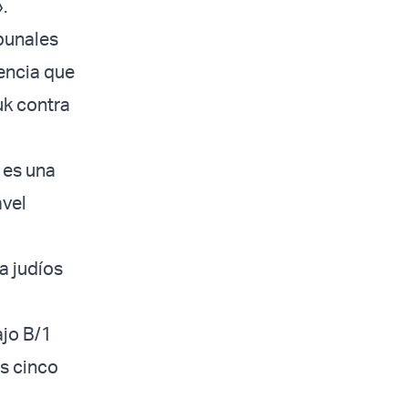
».
ibunales
encia que
uk contra
 es una
avel
a judíos
ajo B/1
as cinco