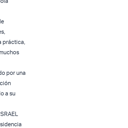
sola
de
s,
a práctica,
a muchos
ado por una
ición
do a su
L ISRAEL
esidencia