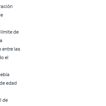
ración
de
 límite de
la
 entre las
do el
debía
 de edad
l de