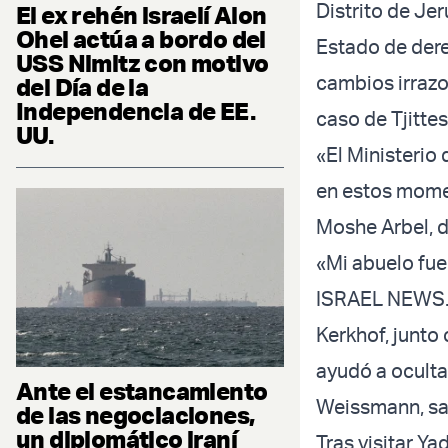
Distrito de Jer
El ex rehén israelí Alon
Ohel actúa a bordo del
Estado de dere
USS Nimitz con motivo
cambios irrazo
del Día de la
Independencia de EE.
caso de Tjittes
UU.
«El Ministerio 
en estos momen
Moshe Arbel, d
«Mi abuelo fue
ISRAEL NEWS. «
Kerkhof, junto 
ayudó a oculta
Ante el estancamiento
Weissmann, sal
de las negociaciones,
un diplomático iraní
Tras visitar Ya