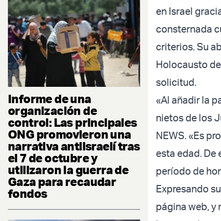
en Israel graci
consternada cu
criterios. Su a
Holocausto de Y
solicitud.
Informe de una
«Al añadir la 
organización de
nietos de los 
control: Las principales
ONG promovieron una
NEWS. «Es pro
narrativa antiisraelí tras
esta edad. De e
el 7 de octubre y
utilizaron la guerra de
período de hon
Gaza para recaudar
Expresando su 
fondos
página web, y 