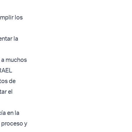
mplir los
entar la
ta a muchos
SRAEL
tos de
ar el
ía en la
l proceso y