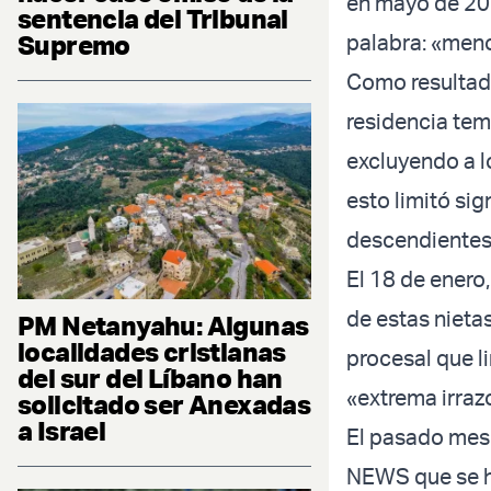
en mayo de 202
sentencia del Tribunal
Supremo
palabra: «men
Como resultado
residencia tem
excluyendo a lo
esto limitó si
descendientes
El 18 de enero
de estas nieta
PM Netanyahu: Algunas
localidades cristianas
procesal que l
del sur del Líbano han
«extrema irraz
solicitado ser Anexadas
a Israel
El pasado mes 
NEWS que se ha