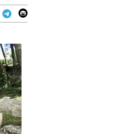
Email
Print
app
dit
Telegram