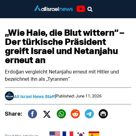
Youtube
„Wie Haie, die Blut wittern“ –
Der türkische Präsident
greift Israel und Netanjahu
erneut an
Erdoğan vergleicht Netanjahu erneut mit Hitler und
bezeichnet ihn als „Tyrannen“
|
Published: June 11, 2026
All Israel News Staff
Print
Share:
Twitter (X)
Facebook
Whatsapp
Reddit
Telegram
Read this article in: