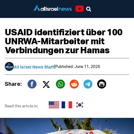
Youtube
USAID identifiziert über 100
UNRWA-Mitarbeiter mit
Verbindungen zur Hamas
|
Published: June 11, 2026
All Israel News Staff
Print
Share:
Twitter (X)
Facebook
Whatsapp
Reddit
Telegram
Read this article in: