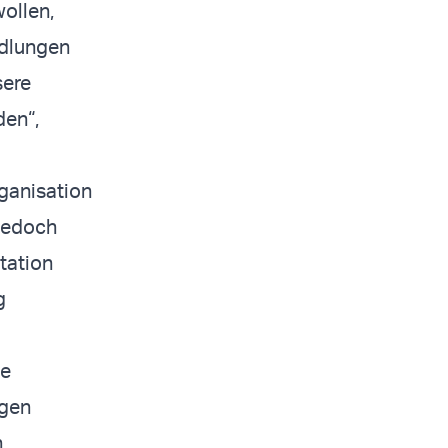
ollen,
ndlungen
sere
den“,
rganisation
 jedoch
tation
g
de
igen
n