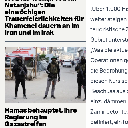
Netanjahu“: Die
„Über 1.000 Hi
einwöchigen
Trauerfeierlichkeiten für
weiter steigen
Khamenei dauern an im
terroristische 
Iran und im Irak
Gebiet unterstü
„Was die aktuel
Operationen ge
die Bedrohung
diesen Kurs so
Beschuss aus 
einzudämmen.
Hamas behauptet, ihre
Zamir betonte:
Regierung im
definiert, ein 
Gazastreifen