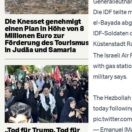
Generalleutnan
Die IDF teilte
Die Knesset genehmigt
el-Bayada abg
einen Plan in Höhe von 8
IDF-Soldaten de
Millionen Euro zur
Förderung des Tourismus
Küstenstadt R
in Judäa und Samaria
The Israeli Ai
with gas stati
military says.
The Hezbollah 
today followin
pic.twitter.c
„Tod für Trump, Tod für
— Emanuel (Ma