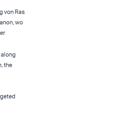
ng von Ras
banon, wo
der
, along
, the
rgeted