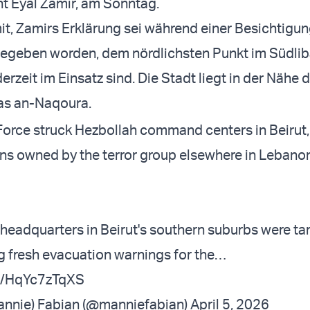
t Eyal Zamir, am Sonntag.
 mit, Zamirs Erklärung sei während einer Besichtigu
egeben worden, dem nördlichsten Punkt im Südli
rzeit im Einsatz sind. Die Stadt liegt in der Nähe 
as an-Naqoura.
r Force struck Hezbollah command centers in Beirut
ons owned by the terror group elsewhere in Lebanon
headquarters in Beirut's southern suburbs were ta
g fresh evacuation warnings for the…
om/HqYc7zTqXS
nnie) Fabian (@manniefabian)
April 5, 2026