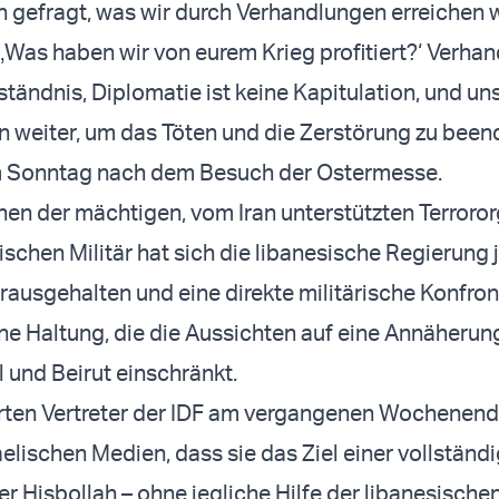
gefragt, was wir durch Verhandlungen erreichen w
: ‚Was haben wir von eurem Krieg profitiert?‘ Verha
ständnis, Diplomatie ist keine Kapitulation, und un
n weiter, um das Töten und die Zerstörung zu been
 Sonntag nach dem Besuch der Ostermesse.
hen der mächtigen, vom Iran unterstützten Terroro
ischen Militär hat sich die libanesische Regierung
ausgehalten und eine direkte militärische Konfron
ne Haltung, die die Aussichten auf eine Annäherun
l und Beirut einschränkt.
rten Vertreter der IDF am vergangenen Wochenen
elischen Medien, dass sie das Ziel einer vollständ
r Hisbollah – ohne jegliche Hilfe der libanesische