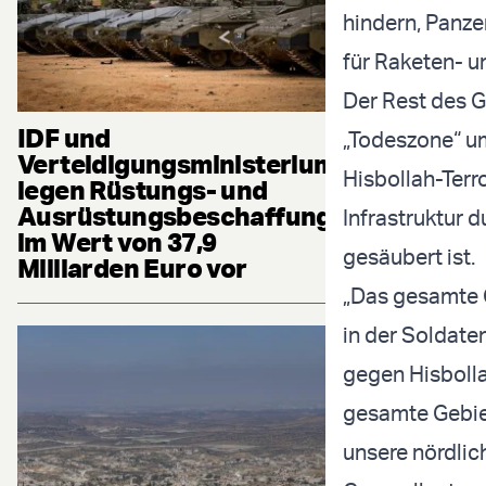
hindern, Panze
für Raketen- u
Der Rest des Ge
IDF und
„Todeszone“ um
Verteidigungsministerium
Hisbollah-Terro
legen Rüstungs- und
Ausrüstungsbeschaffung
Infrastruktur d
im Wert von 37,9
gesäubert ist.
Milliarden Euro vor
„Das gesamte G
in der Soldat
gegen Hisbolla
gesamte Gebiet
unsere nördlic