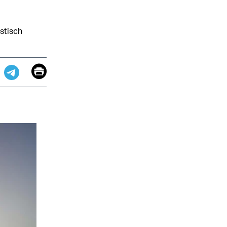
stisch
Email
Print
app
dit
Telegram