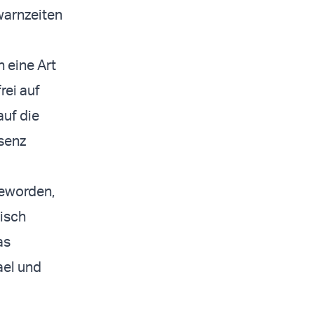
warnzeiten
n eine Art
rei auf
auf die
äsenz
geworden,
isch
as
ael und