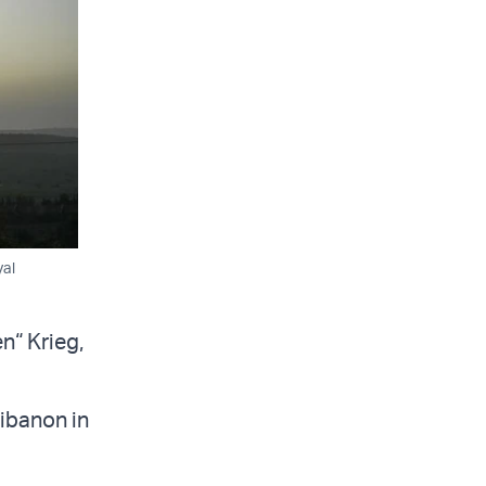
yal
n“ Krieg,
Libanon in