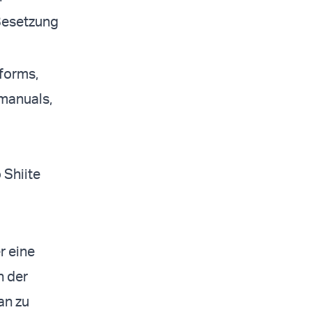
 Besetzung
forms,
 manuals,
 Shiite
r eine
n der
an zu