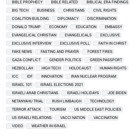
BIBLE PROPHECY
BIBLE RELATED
BIBLICAL ERA FINDINGS
BIG TECH
BUSINESS
CHRISTIANS
CIVIL RIGHTS
COALITION BUILDING
DIPLOMACY
DISCRIMINATION
DONALD TRUMP
ECONOMY
EDUCATION
EMBASSY
EVANGELICAL CHRISTIAN
EVANGELICALS
EXCLUSIVE
EXCLUSIVE INTERVIEW
EXCLUSIVE POLL
FAITH IN CHRIST
FAKE NEWS
FASTING AND PRAYER
FOREST FIRES
GAZA CONFLICT
GENDER POLITICS
GREEN PASSPORT
HEZBOLLAH
HIGH TECH
HOLOCAUST
HUMAN RIGHTS
ICC
IDF
INNOVATION
IRAN NUCLEAR PROGRAM
ISRAEL 101
ISRAEL ELECTIONS 2021
ISRAELI ARAB CHRISTIANS
ISRAELI HOLIDAYS
JOE BIDEN
NETANYAHU TRIAL
RUSH LIMBAUGH
TECHNOLOGY
TERROR ATTACK
TOURISM
US MIDDLE EAST POLICIES
US ISRAELI RELATIONS
VACCI NATION
VACCINATION
VIDEO
WEATHER IN ISRAEL