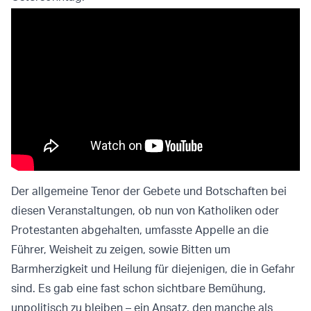
Der allgemeine Tenor der Gebete und Botschaften bei
diesen Veranstaltungen, ob nun von Katholiken oder
Protestanten abgehalten, umfasste Appelle an die
Führer, Weisheit zu zeigen, sowie Bitten um
Barmherzigkeit und Heilung für diejenigen, die in Gefahr
sind. Es gab eine fast schon sichtbare Bemühung,
unpolitisch zu bleiben – ein Ansatz, den manche als