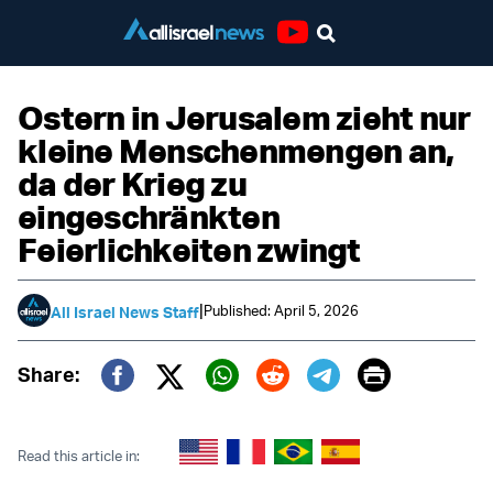
Youtube
Ostern in Jerusalem zieht nur
kleine Menschenmengen an,
da der Krieg zu
eingeschränkten
Feierlichkeiten zwingt
|
Published: April 5, 2026
All Israel News Staff
Print
Share:
Twitter (X)
Facebook
Whatsapp
Reddit
Telegram
Read this article in: