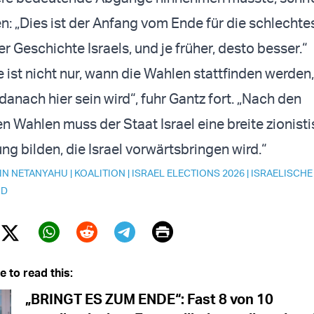
n: „Dies ist der Anfang vom Ende für die schlechte
r Geschichte Israels, und je früher, desto besser.“
e ist nicht nur, wann die Wahlen stattfinden werden
danach hier sein wird“, fuhr Gantz fort. „Nach den
 Wahlen muss der Staat Israel eine breite zionist
ng bilden, die Israel vorwärtsbringen wird.“
IN NETANYAHU
|
KOALITION
|
ISRAEL ELECTIONS 2026
|
ISRAELISCHE
ID
Print
Twitter (X)
ebook
Whatsapp
Reddit
Telegram
e to read this:
„BRINGT ES ZUM ENDE“: Fast 8 von 10