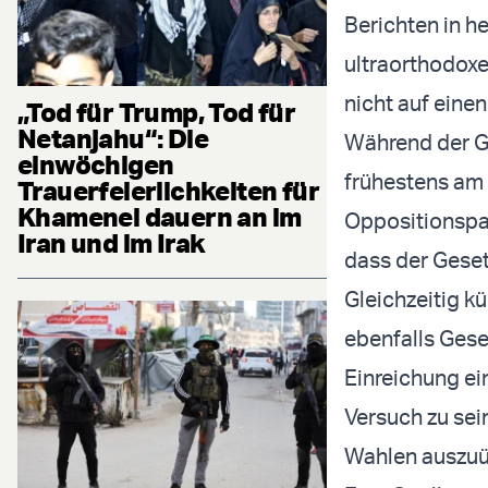
Berichten in h
ultraorthodoxe
nicht auf eine
„Tod für Trump, Tod für
Netanjahu“: Die
Während der G
einwöchigen
frühestens am
Trauerfeierlichkeiten für
Khamenei dauern an im
Oppositionspar
Iran und im Irak
dass der Geset
Gleichzeitig 
ebenfalls Gese
Einreichung ei
Versuch zu sei
Wahlen auszuü