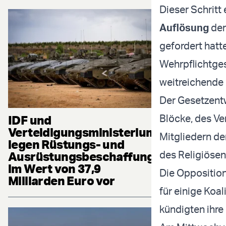
Dieser Schritt
Auflösung
der
gefordert hatte
Wehrpflichtges
weitreichende 
Der Gesetzent
Blöcke, des Ve
IDF und
Verteidigungsministerium
Mitgliedern de
legen Rüstungs- und
des Religiösen
Ausrüstungsbeschaffung
im Wert von 37,9
Die Opposition
Milliarden Euro vor
für einige Koa
kündigten ihre