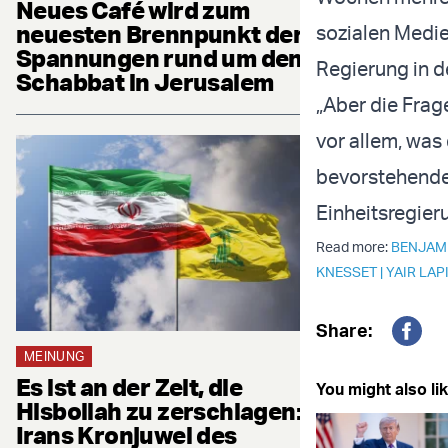
Neues Café wird zum
neuesten Brennpunkt der
sozialen Medie
Spannungen rund um den
Regierung in de
Schabbat in Jerusalem
„Aber die Frag
vor allem, was 
bevorstehenden
Einheitsregieru
Read more:
BENJAM
KNESSET
|
YAIR LAP
Share:
Fac
MEINUNG
Es ist an der Zeit, die
You might also lik
Hisbollah zu zerschlagen:
Irans Kronjuwel des