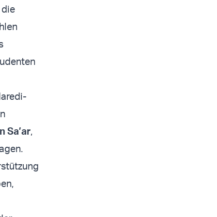
 die
hlen
s
tudenten
aredi-
on
n Sa’ar
,
ragen.
rstützung
ben,