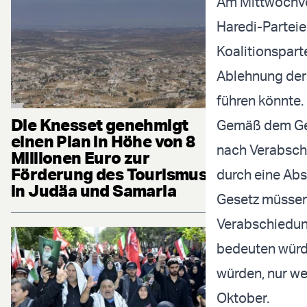
Am Mittwochvo
Haredi-Parteien
Koalitionspart
Ablehnung der 
führen könnte.
Die Knesset genehmigt
Gemäß dem Ges
einen Plan in Höhe von 8
nach Verabschi
Millionen Euro zur
Förderung des Tourismus
durch eine Ab
in Judäa und Samaria
Gesetz müssen
Verabschiedung
bedeuten würde
würden, nur we
Oktober.