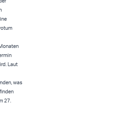
der
n
ine
svotum
 Monaten
ermin
rd. Laut
inden, was
finden
m 27.