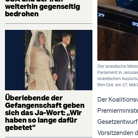
weiterhin gegenseitig
bedrohen
Der israelische Mini
Parlament in Jerusa
israelischen Ausschu
Ben Gvir, am 27. Mär
Überlebende der
Der Koalitions
Gefangenschaft geben
Premierminist
sich das Ja-Wort: „Wir
haben so lange dafür
Gesetzentwurf 
gebetet“
Vorsitzenden d