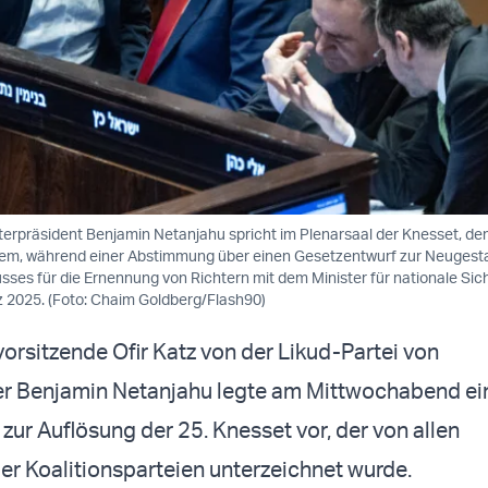
sterpräsident Benjamin Netanjahu spricht im Plenarsaal der Knesset, de
lem, während einer Abstimmung über einen Gesetzentwurf zur Neugest
sses für die Ernennung von Richtern mit dem Minister für nationale Sich
z 2025. (Foto: Chaim Goldberg/Flash90)
vorsitzende Ofir Katz von der Likud-Partei von
er Benjamin Netanjahu legte am Mittwochabend ei
zur Auflösung der 25. Knesset vor, der von allen
er Koalitionsparteien unterzeichnet wurde.