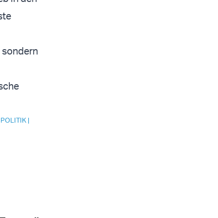
ste
, sondern
ische
 POLITIK
|