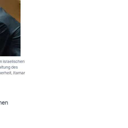
m israelischen
altung des
erheit, Itamar
nen