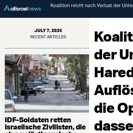
Koalition reicht nach Verlust der Unt
Koalit
JULY 7, 2026
RECENT ARTICLES
der U
Hared
Auflö
die O
IDF-Soldaten retten
dasse
israelische Zivilisten, die