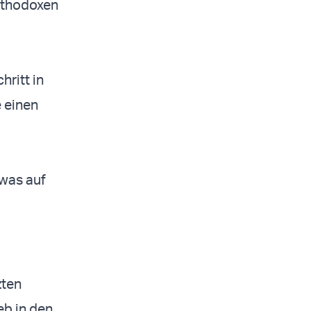
orthodoxen
hritt in
e einen
 was auf
zten
b in den