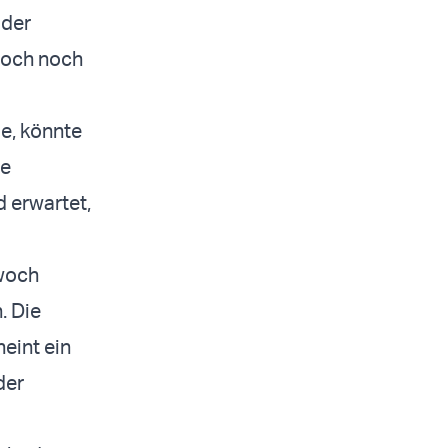
 der
edoch noch
e, könnte
ie
d erwartet,
twoch
. Die
eint ein
der