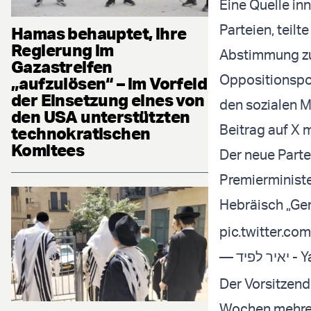
Eine Quelle in
Parteien, teilt
Hamas behauptet, ihre
Regierung im
Abstimmung zu
Gazastreifen
Oppositionspol
„aufzulösen“ – im Vorfeld
der Einsetzung eines von
den sozialen M
den USA unterstützten
Beitrag auf X 
technokratischen
Komitees
Der neue Part
Premierminist
Hebräisch „Ge
pic.twitter.c
— פיד
Der Vorsitzend
Wochen mehrer