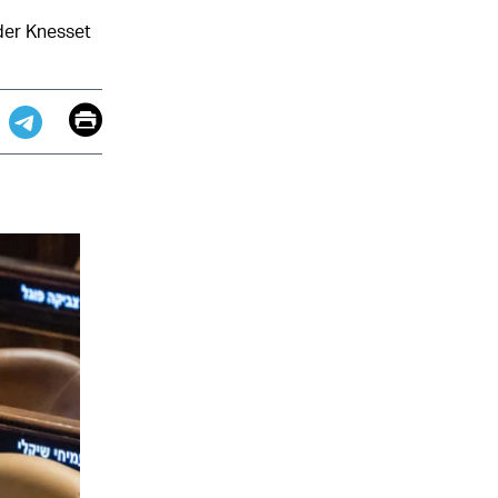
der Knesset
Email
Print
app
dit
Telegram