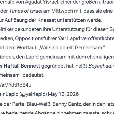
nerhalb von Agudat Yisrael, einer der großen ultra
e der
Times of Israel
am Mittwoch mit, dass sie eine
r Auflösung der Knesset unterstützen werde.
itiker bekundeten ihre Unterstützung für diesen Sc
edien; Oppositionsführer Yair Lapid veröffentlicht
mit dem Wortlaut: „Wir sind bereit. Gemeinsam.“
eiblock, den Lapid gemeinsam mit dem ehemaligen
er
Naftali Bennett
gegründet hat, heißt
Beyachad
,
meinsam“ bedeutet.
om/aMYJtRdE4u
יאיר ל - Yair Lapid (@yairlapid)
May 13, 2026
e der Partei Blau-Weiß, Benny Gantz, der in den let
e bedeutende Abgänge hinnehmen musste, schrie