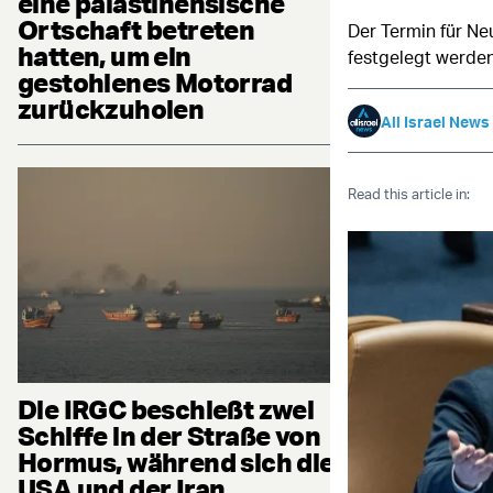
eine palästinensische
Ortschaft betreten
Der Termin für N
hatten, um ein
festgelegt werde
gestohlenes Motorrad
zurückzuholen
All Israel News
Read this article in:
Die IRGC beschießt zwei
Schiffe in der Straße von
Hormus, während sich die
USA und der Iran