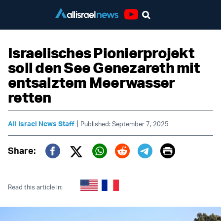
Youtube
Israelisches Pionierprojekt
soll den See Genezareth mit
entsalztem Meerwasser
retten
|
All Israel News Staff
Published: September 7, 2025
Print
Share:
Twitter (X)
Facebook
Whatsapp
Reddit
Telegram
Read this article in: