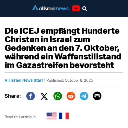
Youtube
Die ICEJ empfängt Hunderte
Christen in Israel zum
Gedenken an den 7. Oktober,
während ein Waffenstillstand
im Gazastreifen bevorsteht
|
All Israel News Staff
Published: October 8, 2025
Print
Share:
Twitter (X)
Facebook
Whatsapp
Reddit
Telegram
Read this article in: