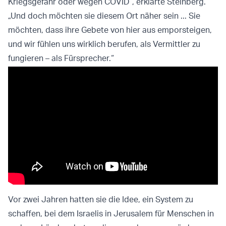
Kriegsgefahr oder wegen COVID“, erklärte Steinberg.
„Und doch möchten sie diesem Ort näher sein ... Sie
möchten, dass ihre Gebete von hier aus emporsteigen,
und wir fühlen uns wirklich berufen, als Vermittler zu
fungieren – als Fürsprecher.“
Vor zwei Jahren hatten sie die Idee, ein System zu
schaffen, bei dem Israelis in Jerusalem für Menschen in