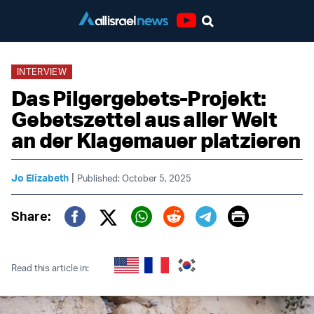
Youtube
INTERVIEW
Das Pilgergebets-Projekt:
Gebetszettel aus aller Welt
an der Klagemauer platzieren
|
Jo Elizabeth
Published: October 5, 2025
Print
Share:
Twitter (X)
Facebook
Whatsapp
Reddit
Telegram
Read this article in: