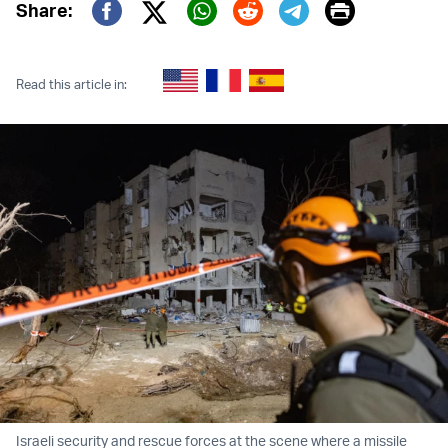
Print
Share:
Twitter (X)
Facebook
Whatsapp
Reddit
Telegram
Read this article in:
Israeli security and rescue forces at the scene where a missile