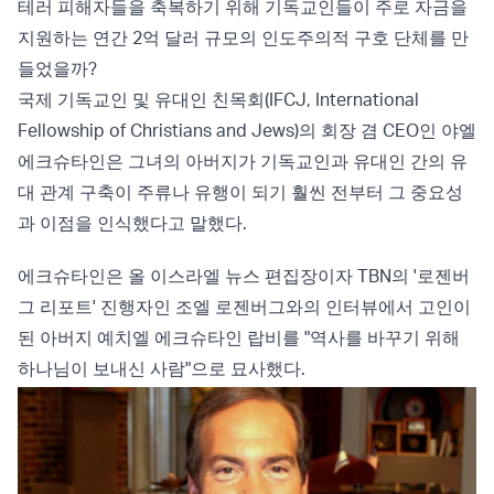
테러 피해자들을 축복하기 위해 기독교인들이 주로 자금을
지원하는 연간 2억 달러 규모의 인도주의적 구호 단체를 만
들었을까?
국제 기독교인 및 유대인 친목회(IFCJ, International
Fellowship of Christians and Jews)의 회장 겸 CEO인 야엘
에크슈타인은 그녀의 아버지가 기독교인과 유대인 간의 유
대 관계 구축이 주류나 유행이 되기 훨씬 전부터 그 중요성
과 이점을 인식했다고 말했다.
에크슈타인은 올 이스라엘 뉴스 편집장이자 TBN의 '로젠버
그 리포트' 진행자인 조엘 로젠버그와의 인터뷰에서 고인이
된 아버지 예치엘 에크슈타인 랍비를 "역사를 바꾸기 위해
하나님이 보내신 사람"으로 묘사했다.