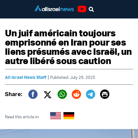
Youtube
Un juif américain toujours
emprisonné en Iran pour ses
liens présumés avec Israël, un
autre libéré sous caution
|
All Israel News Staff
Published: July 29, 2025
Print
Share:
Twitter (X)
Facebook
Whatsapp
Reddit
Telegram
Read this article in: