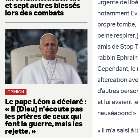
urgente de lib
et sept autres blessés
lors des combats
notamment Evia
propre tombe, e
peine respirer, 
amis de Stop T
rabbin Ephraim
Cependant, le 
altercation av
d'autres perso
OPINION
Le pape Léon a déclaré :
et lui avaient 
« Il [Dieu] n'écoute pas
nauséabond » av
les prières de ceux qui
font la guerre, mais les
rejette. »
« Il m'a saisi 