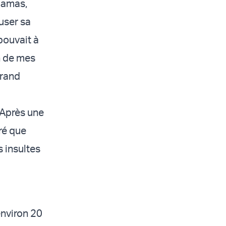
 Hamas,
user sa
pouvait à
on de mes
grand
 Après une
ré que
 insultes
environ 20