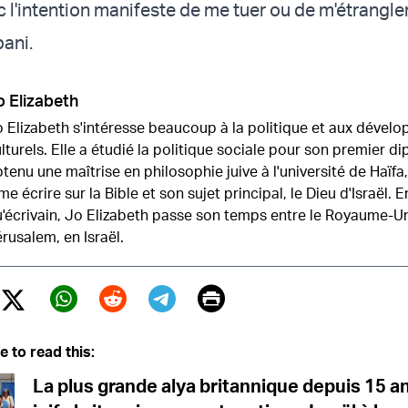
l'intention manifeste de me tuer ou de m'étrangler
ani.
o Elizabeth
 Elizabeth s'intéresse beaucoup à la politique et aux dével
lturels. Elle a étudié la politique sociale pour son premier d
tenu une maîtrise en philosophie juive à l'université de Haïfa,
me écrire sur la Bible et son sujet principal, le Dieu d'Israël. E
'écrivain, Jo Elizabeth passe son temps entre le Royaume-Un
rusalem, en Israël.
Print
Twitter (X)
ebook
Whatsapp
Reddit
Telegram
e to read this:
La plus grande alya britannique depuis 15 an