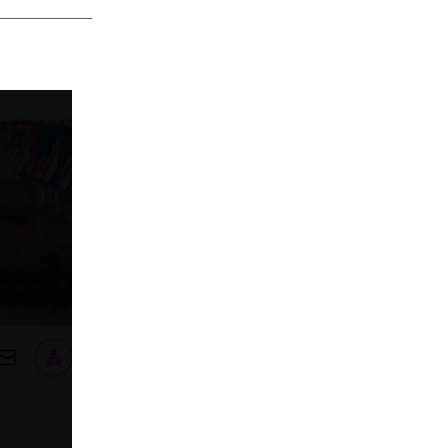
app
dit
Telegram