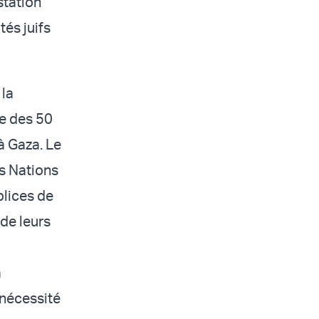
station
és juifs
 la
te des 50
à Gaza. Le
s Nations
plices de
 de leurs
a
 nécessité