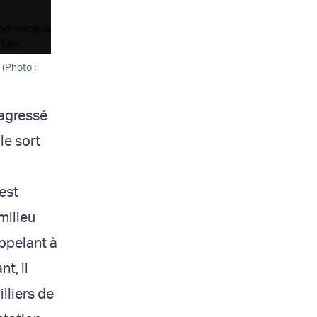
 (Photo :
 agressé
le sort
est
milieu
ppelant à
t, il
illiers de