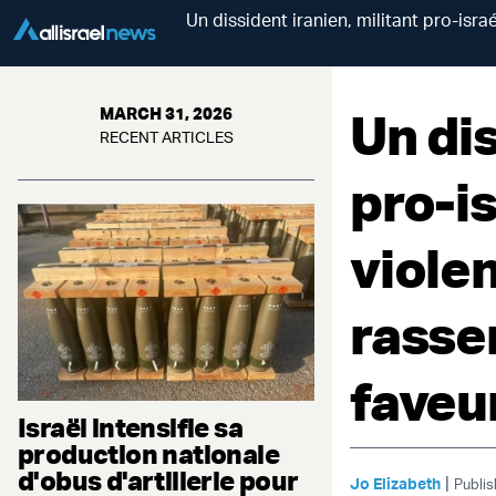
Un dissident iranien, militant pro-isr
Un dis
MARCH 31, 2026
RECENT ARTICLES
pro-is
violen
rasse
faveu
Israël intensifie sa
production nationale
d'obus d'artillerie pour
|
Jo Elizabeth
Publis