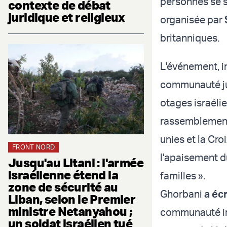
personnes se s
contexte de débat
juridique et religieux
organisée par
britanniques.
L'événement, in
communauté jui
otages israéli
rassemblement 
unies et la Cr
FRONT NORD
l'apaisement du
Jusqu'au Litani : l'armée
israélienne étend la
familles ».
zone de sécurité au
Ghorbani
a écr
Liban, selon le Premier
ministre Netanyahou ;
communauté int
un soldat israélien tué