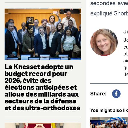
secondes, avec 
expliqué Ghorb
J
Jo
cu
ob
ai
La Knesset adopte un
qu
budget record pour
Jé
2026, évite des
élections anticipées et
alloue des milliards aux
Share:
secteurs de la défense
Fac
et des ultra-orthodoxes
You might also lik