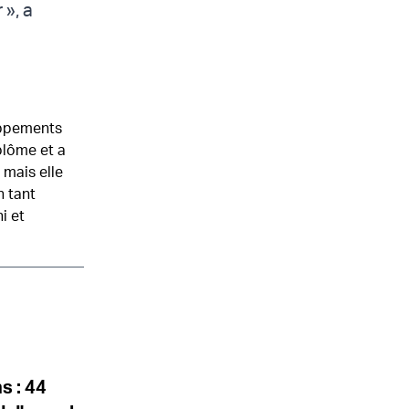
 », a
oppements
iplôme et a
 mais elle
n tant
i et
s : 44