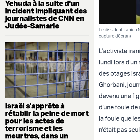
Yehuda à la suite d'un
incident impliquant des
journalistes de CNN en
Judée-Samarie
Le dissident iranien
capture d'écran)
L'activiste ira
lundi lors d'u
des otages isr
Ghorbani, jour
devenu une fig
Israël s'apprête à
d'une foule de
rétablir la peine de mort
la foule que l
pour les actes de
terrorisme et les
n'était pas seul
meurtres, dans un