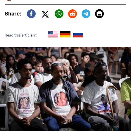
Print
Share:
Twitter (X)
Facebook
Whatsapp
Reddit
Telegram
Read this article in: