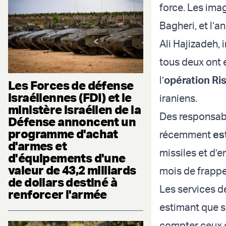
force. Les ima
Bagheri, et l’
Ali Hajizadeh, 
tous deux ont e
l’
opération Ris
Les Forces de défense
israéliennes (FDI) et le
iraniens.
ministère israélien de la
Des responsab
Défense annoncent un
programme d'achat
récemment
es
d'armes et
missiles et d’e
d'équipements d'une
valeur de 43,2 milliards
mois de frappe
de dollars destiné à
Les services d
renforcer l'armée
estimant que s
compter ceux 