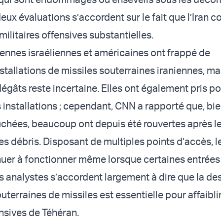
deux évaluations s’accordent sur le fait que l’Iran 
ilitaires offensives substantielles.
iennes israéliennes et américaines ont frappé de
tallations de missiles souterraines iraniennes, ma
égâts reste incertaine. Elles ont également pris po
s installations ; cependant, CNN a rapporté que, bi
uchées, beaucoup ont depuis été rouvertes après l
s débris. Disposant de multiples points d’accès, l
uer à fonctionner même lorsque certaines entrées
es analystes s’accordent largement à dire que la de
outerraines de missiles est essentielle pour affaiblir
nsives de Téhéran.