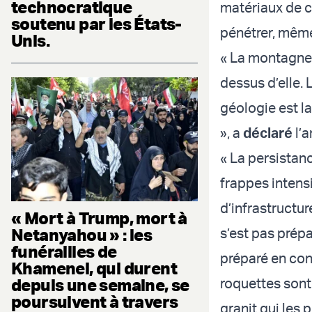
technocratique
matériaux de co
soutenu par les États-
pénétrer, mêm
Unis.
« La montagne
dessus d’elle.
géologie est la
», a
déclaré
l’a
« La persistanc
frappes intensi
d’infrastructur
« Mort à Trump, mort à
Netanyahou » : les
s’est pas prépa
funérailles de
préparé en con
Khamenei, qui durent
depuis une semaine, se
roquettes sont
poursuivent à travers
granit qui les