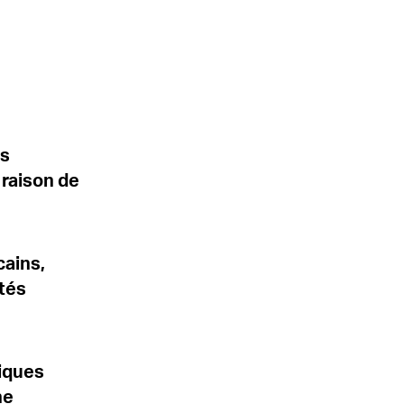
es
 raison de
cains,
ités
iques
ne