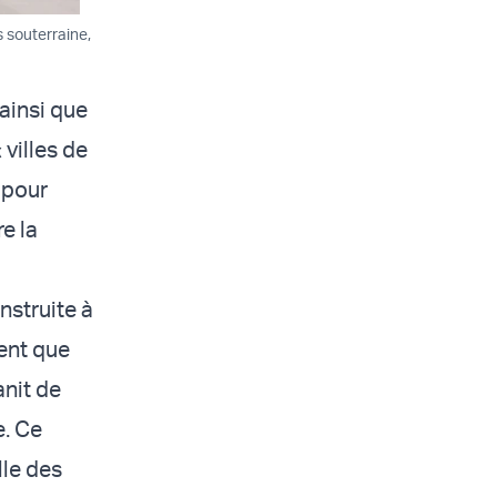
s souterraine,
 ainsi que
villes de
 pour
e la
nstruite à
ment que
anit de
e. Ce
lle des