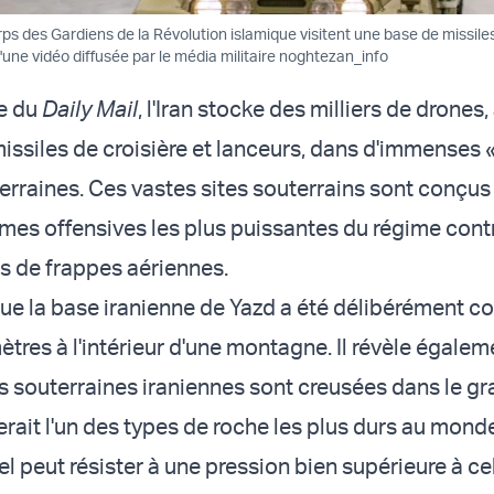
ps des Gardiens de la Révolution islamique visitent une base de missile
'une vidéo diffusée par le média militaire noghtezan_info
le du
Daily Mail
, l'Iran stocke des milliers de drones,
ssiles de croisière et lanceurs, dans d'immenses « 
terraines. Ces vastes sites souterrains sont conçus
rmes offensives les plus puissantes du régime contr
rs de frappes aériennes.
que la base iranienne de Yazd a été délibérément co
tres à l'intérieur d'une montagne. Il révèle égale
ns souterraines iraniennes sont creusées dans le gr
erait l'un des types de roche les plus durs au mond
l peut résister à une pression bien supérieure à ce