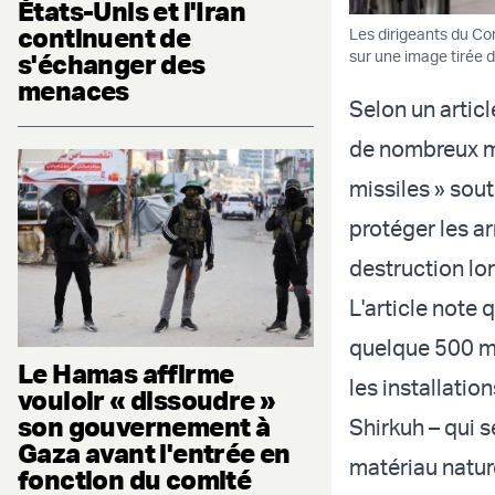
États-Unis et l'Iran
continuent de
Les dirigeants du Cor
sur une image tirée d
s'échanger des
menaces
Selon un artic
de nombreux mi
missiles » sou
protéger les a
destruction lo
L'article note 
quelque 500 mè
Le Hamas affirme
les installatio
vouloir « dissoudre »
son gouvernement à
Shirkuh – qui s
Gaza avant l'entrée en
matériau nature
fonction du comité