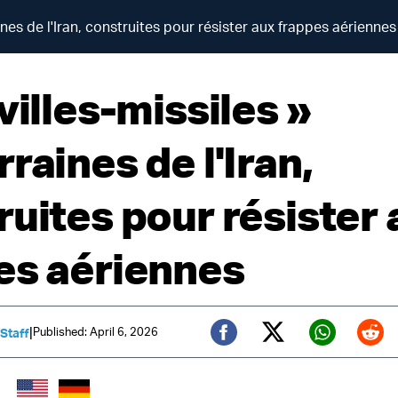
ines de l'Iran, construites pour résister aux frappes aériennes
villes-missiles »
raines de l'Iran,
ruites pour résister
es aériennes
|
Published: April 6, 2026
 Staff
Twitter (X)
Facebook
Whats
Red