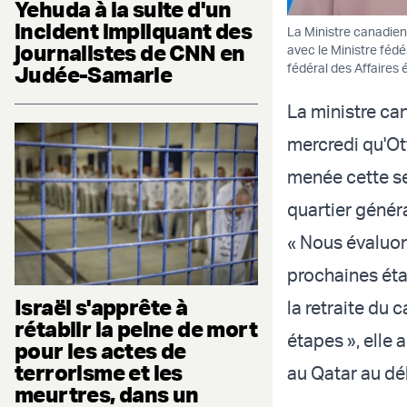
Yehuda à la suite d'un
incident impliquant des
La Ministre canadien
journalistes de CNN en
avec le Ministre féd
fédéral des Affaires 
Judée-Samarie
La ministre ca
mercredi qu'Ott
menée cette se
quartier génér
« Nous évaluon
prochaines éta
Israël s'apprête à
la retraite du
rétablir la peine de mort
étapes », elle 
pour les actes de
terrorisme et les
au Qatar au dé
meurtres, dans un