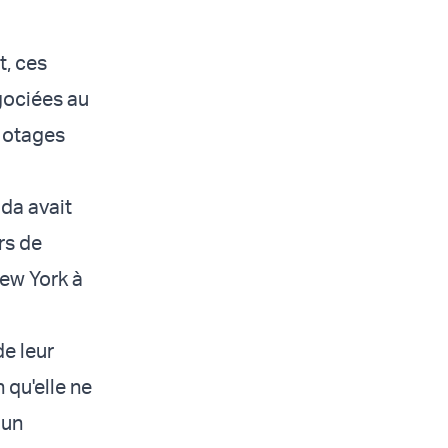
t, ces
gociées au
8 otages
da avait
rs de
New York à
de leur
 qu'elle ne
 un