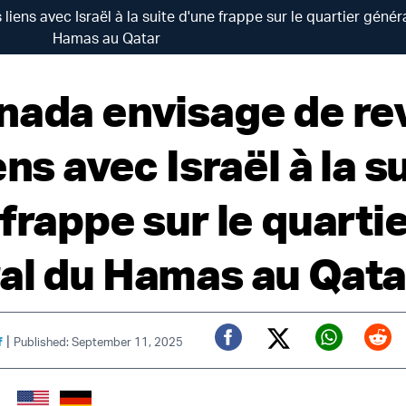
iens avec Israël à la suite d'une frappe sur le quartier génér
Hamas au Qatar
nada envisage de re
ens avec Israël à la s
frappe sur le quarti
al du Hamas au Qata
|
f
Published: September 11, 2025
Twitter (X)
Facebook
Whats
Red