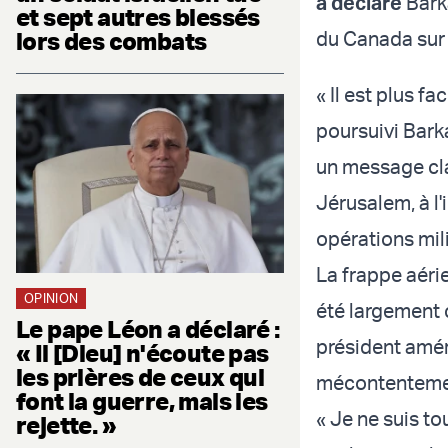
a déclaré
Barka
et sept autres blessés
lors des combats
du Canada sur 
« Il est plus f
poursuivi Bark
un message cla
Jérusalem, à l'
opérations mili
La frappe aéri
OPINION
été largement
Le pape Léon a déclaré :
président amér
« Il [Dieu] n'écoute pas
les prières de ceux qui
mécontentement
font la guerre, mais les
« Je ne suis t
rejette. »