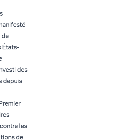
s
 manifesté
é de
s États-
e
nvesti des
s depuis
 Premier
ires
contre les
tions de