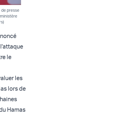
e de presse
 ministère
rs)
annoncé
 l'attaque
re le
aluer les
as lors de
chaines
s du Hamas