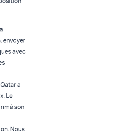
position
 a
'« envoyer
iques avec
es
 Qatar a
x. Le
primé son
ion. Nous