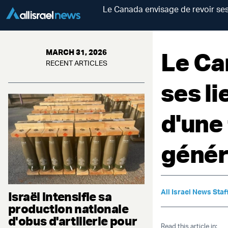
Le Canada envisage de revoir ses l
Le Ca
MARCH 31, 2026
RECENT ARTICLES
ses li
d'une 
génér
All Israel News Staf
Israël intensifie sa
production nationale
d'obus d'artillerie pour
Read this article in: