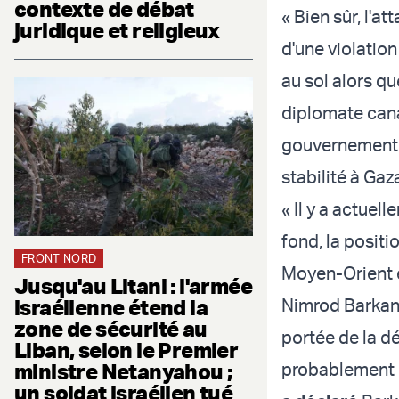
contexte de débat
« Bien sûr, l'at
juridique et religieux
d'une violation
au sol alors que
diplomate cana
gouvernement s
stabilité à Gaz
« Il y a actue
fond, la posit
FRONT NORD
Moyen-Orient e
Jusqu'au Litani : l'armée
israélienne étend la
Nimrod Barkan,
zone de sécurité au
portée de la dé
Liban, selon le Premier
ministre Netanyahou ;
probablement l
un soldat israélien tué