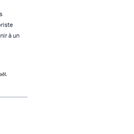
s
riste
nir à un
aël.