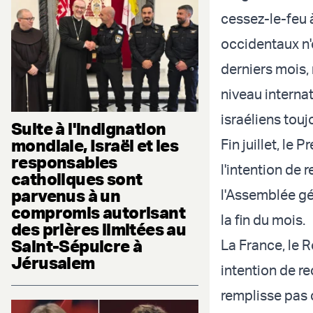
cessez-le-feu à
occidentaux n'
derniers mois,
niveau internat
israéliens touj
Suite à l'indignation
mondiale, Israël et les
Fin juillet, le
responsables
l'intention de 
catholiques sont
parvenus à un
l'Assemblée gé
compromis autorisant
la fin du mois.
des prières limitées au
Saint-Sépulcre à
La France, le R
Jérusalem
intention de re
remplisse pas c