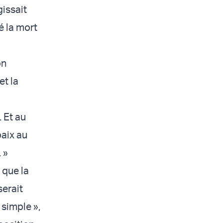
gissait
é la mort
a
on
et la
 Et au
paix au
 »
 que la
serait
simple »,