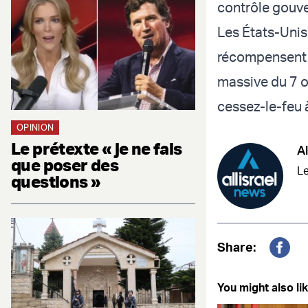
contrôle gouve
Les États-Unis 
récompensent l
massive du 7 o
cessez-le-feu 
OPINION
Le prétexte « je ne fais
Al
que poser des
Le
questions »
Share:
Fac
You might also lik