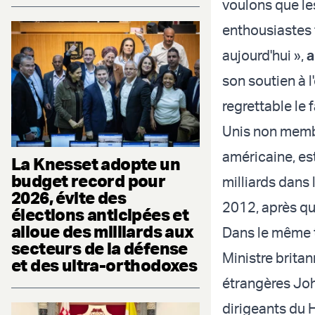
voulons que le
enthousiastes 
aujourd'hui »,
a
son soutien à l
regrettable le f
Unis non membr
américaine, es
La Knesset adopte un
budget record pour
milliards dans
2026, évite des
2012, après que
élections anticipées et
alloue des milliards aux
Dans le même t
secteurs de la défense
Ministre britan
et des ultra-orthodoxes
étrangères Joh
dirigeants du 