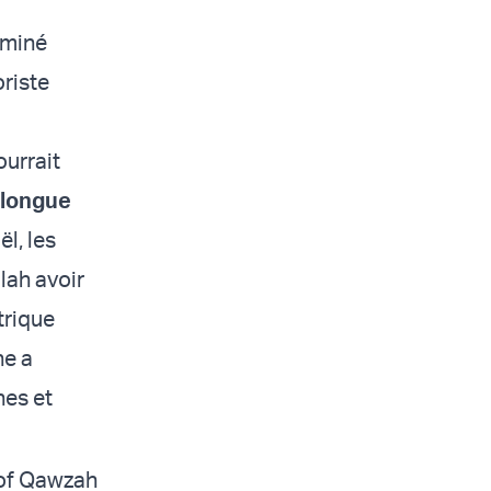
iminé
riste
ourrait
 longue
l, les
lah avoir
trique
ne a
nes et
 of Qawzah