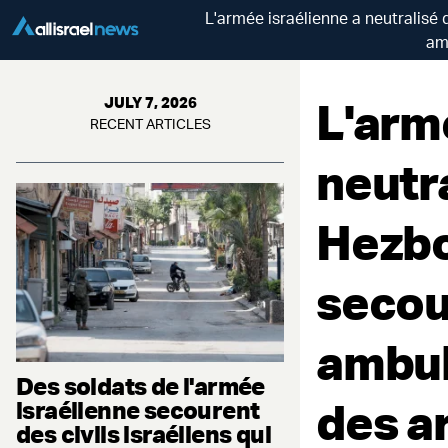
L'armée israélienne a neutralisé 
am
L'arm
JULY 7, 2026
RECENT ARTICLES
neutra
Hezbo
secour
ambul
Des soldats de l'armée
des a
israélienne secourent
des civils israéliens qui