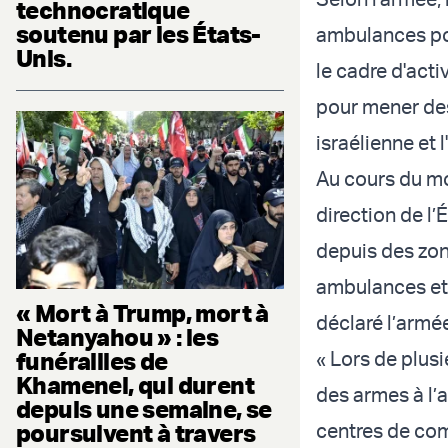
technocratique
soutenu par les États-
ambulances pou
Unis.
le cadre d'acti
pour mener des
israélienne et l'
Au cours du moi
direction de l’
depuis des zone
ambulances et 
« Mort à Trump, mort à
déclaré l’armée
Netanyahou » : les
funérailles de
« Lors de plusi
Khamenei, qui durent
des armes à l’
depuis une semaine, se
poursuivent à travers
centres de com