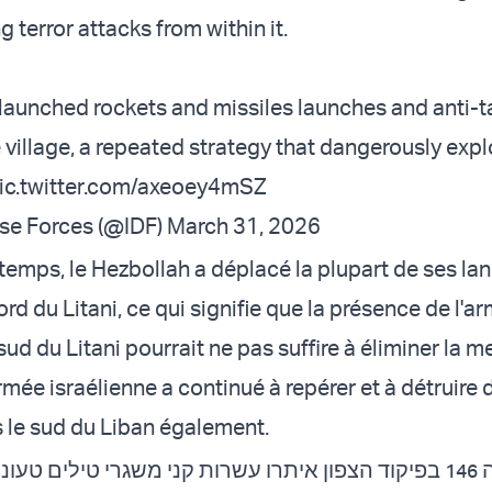
g terror attacks from within it.
launched rockets and missiles launches and anti-ta
 village, a repeated strategy that dangerously expl
ic.twitter.com/axeoey4mSZ
nse Forces (@IDF)
March 31, 2026
emps, le Hezbollah a déplacé la plupart de ses la
rd du Litani, ce qui signifie que la présence de l'a
sud du Litani pourrait ne pas suffire à éliminer la 
mée israélienne a continué à repérer et à détruire 
 le sud du Liban également.
כוחות אוגדה 146 בפיקוד הצפון איתרו עשרות קני משגרי טילים טעו