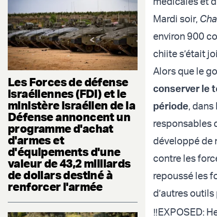
médicales et des
Mardi soir,
Cha
environ 900 co
chiite s’était j
Alors que le g
Les Forces de défense
conserver le t
israéliennes (FDI) et le
ministère israélien de la
période
, dans
Défense annoncent un
responsables de
programme d'achat
d'armes et
développé de n
d'équipements d'une
contre les forc
valeur de 43,2 milliards
de dollars destiné à
repoussé les fo
renforcer l'armée
d’autres outil
‼️EXPOSED: Hez