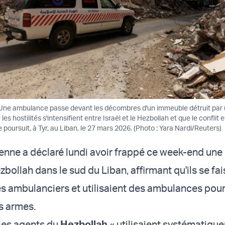
 - Une ambulance passe devant les décombres d'un immeuble détruit par
 les hostilités s'intensifient entre Israël et le Hezbollah et que le conflit 
 se poursuit, à Tyr, au Liban, le 27 mars 2026. (Photo : Yara Nardi/Reuters)
ienne a déclaré lundi avoir frappé ce week-end une 
bollah dans le sud du Liban, affirmant qu'ils se fai
s ambulanciers et utilisaient des ambulances pou
s armes.
 les agents du
Hezbollah
« utilisaient systématiqu