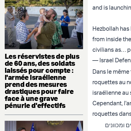
and is launchin
Hezbollah has 
from inside the
civilians as…
p
Les réservistes de plus
— Israel Defe
de 60 ans, des soldats
laissés pour compte :
Dans le même t
l'armée israélienne
roquettes au no
prend des mesures
drastiques pour faire
israélienne au 
face à une grave
Cependant, l'ar
pénurie d'effectifs
roquettes dans
נים ומכוונים