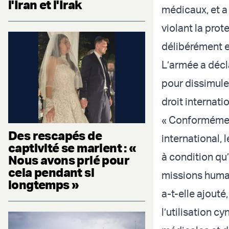
l'Iran et l'Irak
médicaux, et a
violant la prot
délibérément e
L’armée a décl
pour dissimuler
droit internatio
« Conformément
Des rescapés de
international,
captivité se marient : «
à condition qu’
Nous avons prié pour
cela pendant si
missions humani
longtemps »
a-t-elle ajouté
l’utilisation c