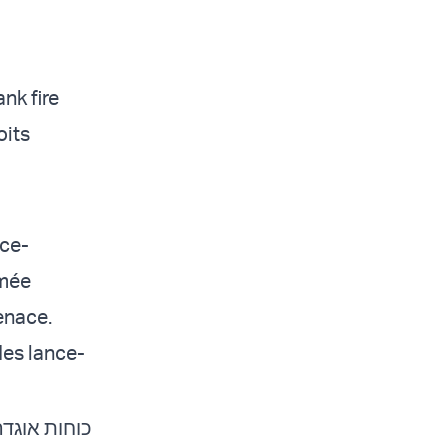
nk fire
oits
nce-
rmée
menace.
des lance-