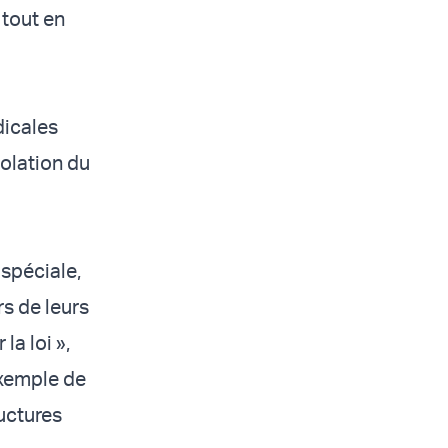
 tout en
dicales
iolation du
 spéciale,
rs de leurs
la loi »,
exemple de
ructures