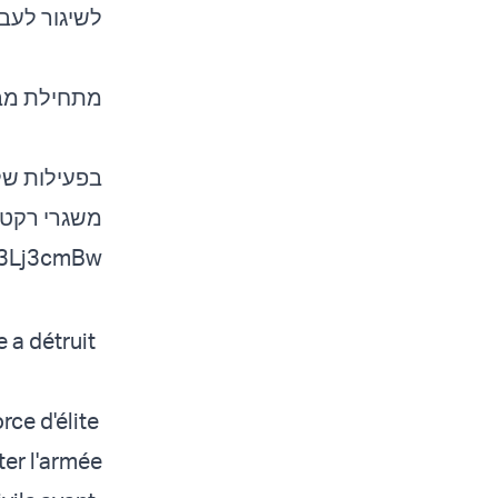
לשיגור לעב
מתחילת מבצע 'שא
משגרי רקט…
bU3Lj3cmBw
e a détruit
rce d'élite
ter l'armée