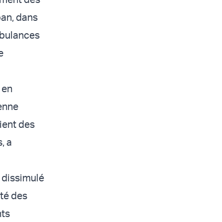
ban, dans
ambulances
e
 en
ienne
aient des
, a
t dissimulé
ité des
nts