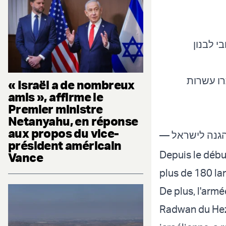
בת החשמונאים בפיקוד חטיבה 300, אותרו עשרות
« Israël a de nombreux
amis », affirme le
Premier ministre
Netanyahu, en réponse
aux propos du vice-
président américain
Depuis le début
Vance
plus de 180 lan
De plus, l'arm
Radwan du Hezb