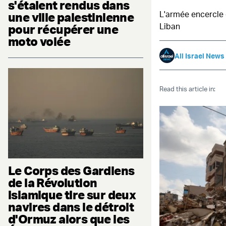
s'étaient rendus dans
L'armée encercle 
une ville palestinienne
Liban
pour récupérer une
moto volée
All Israel News
Read this article in:
Le Corps des Gardiens
de la Révolution
islamique tire sur deux
navires dans le détroit
d'Ormuz alors que les