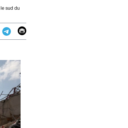
le sud du
Email
Print
app
dit
Telegram