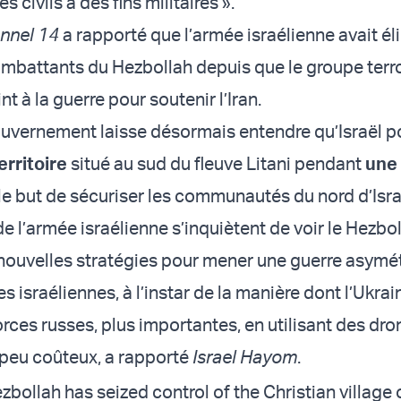
 civils à des fins militaires ».
nnel 14
a rapporté que l’armée israélienne avait él
mbattants du Hezbollah depuis que le groupe terro
oint à la guerre pour soutenir l’Iran.
ouvernement laisse désormais entendre qu’Israël p
erritoire
situé au sud du fleuve Litani pendant
une
 le but de sécuriser les communautés du nord d’Israë
 l’armée israélienne s’inquiètent de voir le Hezbol
ouvelles stratégies pour mener une guerre asymé
es israéliennes, à l’instar de la manière dont l’Ukrai
rces russes, plus importantes, en utilisant des dro
s peu coûteux, a rapporté
Israel Hayom
.
bollah has seized control of the Christian village