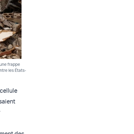
 une frappe
entre les États-
cellule
saient
r
ement des